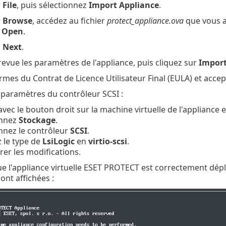
r
File
, puis sélectionnez
Import Appliance
.
r
Browse
, accédez au fichier
protect_appliance.ova
que vous 
r
Open
.
r
Next
.
evue les paramètres de l'appliance, puis cliquez sur
Impor
ermes du Contrat de Licence Utilisateur Final (EULA) et accep
s paramètres du contrôleur SCSI :
avec le bouton droit sur la machine virtuelle de l'appliance 
onnez
Stockage
.
nnez le contrôleur
SCSI
.
 le type de
LsiLogic
en
virtio-scsi
.
rer les modifications.
ue l'appliance virtuelle ESET PROTECT est correctement dépl
ont affichées :