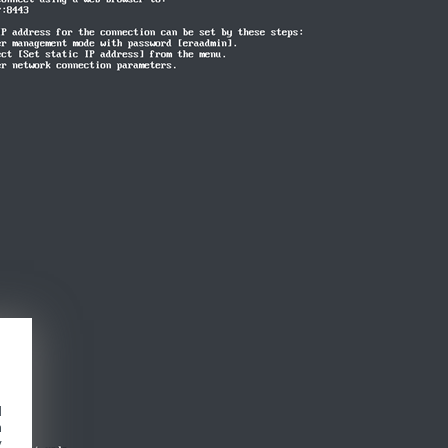
d
h
y