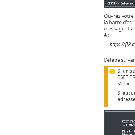
Ouvrez votre 
la barre d'adr
message :
La
à
:
https://[IP 
L'étape suiva
Si un s
ESET PR
s'affich
Si aucu
adresse