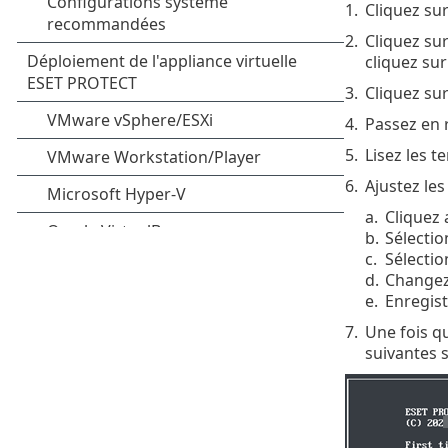
1.
Cliquez su
2.
Cliquez su
cliquez su
3.
Cliquez su
4.
Passez en r
5.
Lisez les t
6.
Ajustez le
a.
Cliquez 
b.
Sélecti
c.
Sélectio
d.
Changez
e.
Enregist
7.
Une fois q
suivantes s