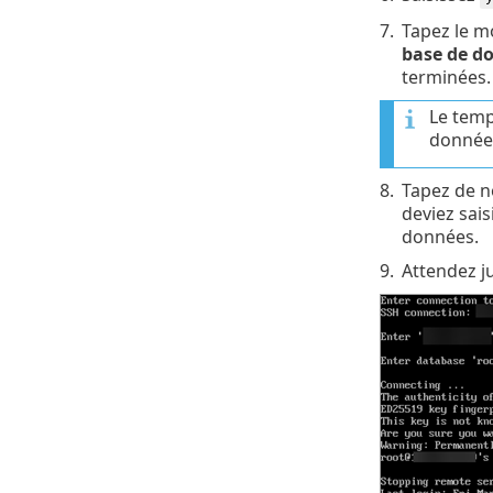
7.
Tapez le m
base de do
terminées.
Le temp
donnée
8.
Tapez de n
deviez sais
données.
9.
Attendez j