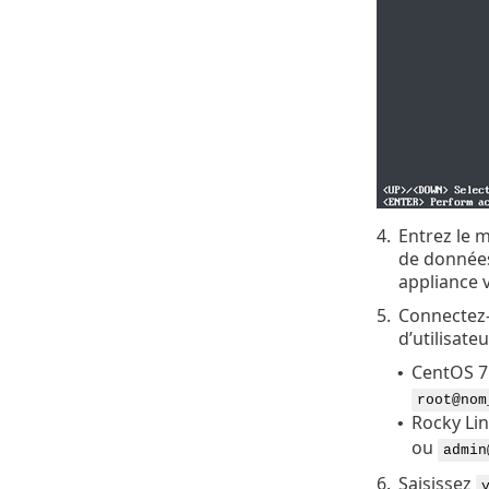
4.
Entrez le 
de données
appliance v
5.
Connectez-
d’utilisate
CentOS 7 
•
root@nom
Rocky Lin
•
ou
admin
6.
Saisissez