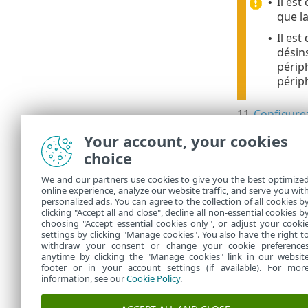
Il es
•
que l
Il est
•
désin
périp
périp
11.
Configurez
Mise à jo
•
Your account, your cookies
Migratio
•
choice
propriété
We and our partners use cookies to give you the best optimize
Assurez
online experience, analyze our website traffic, and serve you wit
personalized ads. You can agree to the collection of all cookies b
que vot
clicking "Accept all and close", decline all non-essential cookies b
choosing "Accept essential cookies only", or adjust your cooki
settings by clicking "Manage cookies". You also have the right t
withdraw your consent or change your cookie preference
anytime by clicking the "Manage cookies" link in our websit
footer or in your account settings (if available). For mor
information, see our
Cookie Policy
.