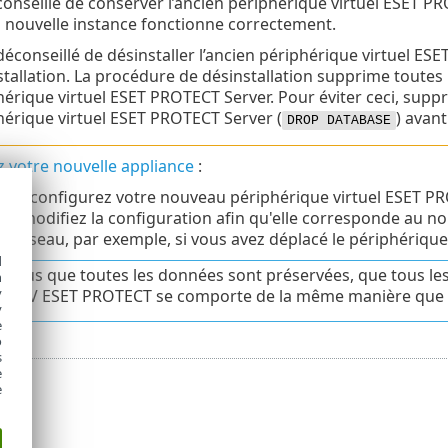
t conseillé de conserver l’ancien périphérique virtuel ESET
a nouvelle instance fonctionne correctement.
 déconseillé de désinstaller l’ancien périphérique virtuel ES
stallation. La procédure de désinstallation supprime toutes 
hérique virtuel ESET PROTECT Server. Pour éviter ceci, sup
hérique virtuel ESET PROTECT Server (
) avant
DROP DATABASE
 votre nouvelle appliance
:
ur :
configurez votre nouveau périphérique virtuel ESET P
n
: modifiez la configuration afin qu'elle corresponde au 
s réseau, par exemple, si vous avez déplacé le périphériqu
d
-vous que toutes les données sont préservées, que tous les
h
y
re AV ESET PROTECT se comporte de la même manière que 
y
e
o
s
e
e