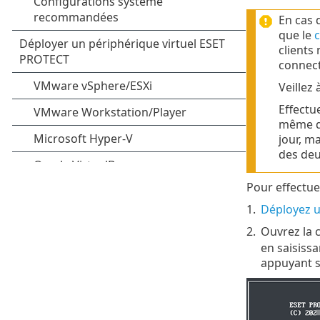
En cas 
que le
c
clients
connect
Veillez 
Effectu
même d'
jour, m
des de
Pour effectuer
1.
Déployez u
2.
Ouvrez la 
en saisiss
appuyant 