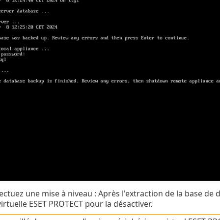
fectuez une mise à niveau : Après l'extraction de la base d
irtuelle ESET PROTECT pour la désactiver.