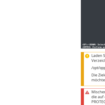
Laden S
Verzeic
/opt/ap
Die Zie
möchten
Mischen
die auf
PROTECT