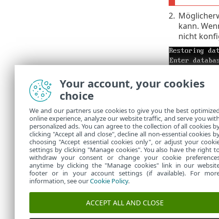
2.
Möglicherw
kann. Wenn
nicht konf
Your account, your cookies
choice
Dieser Proze
We and our partners use cookies to give you the best optimize
Überprü
online experience, analyze our website traffic, and serve you wit
personalized ads. You can agree to the collection of all cookies b
wiederh
clicking "Accept all and close", decline all non-essential cookies b
choosing "Accept essential cookies only", or adjust your cooki
settings by clicking "Manage cookies". You also have the right t
withdraw your consent or change your cookie preference
anytime by clicking the "Manage cookies" link in our websit
footer or in your account settings (if available). For mor
information, see our
Cookie Policy
.
ACCEPT ALL AND CLOSE