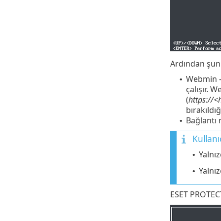
Ardından şunla
Webmin - 
•
çalışır. 
(
https://
bırakıldı
Bağlantı 
•
Kullanıc
Yalnı
•
Yalnı
•
ESET PROTECT 