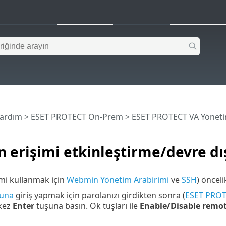
Yardım
>
ESET PROTECT On-Prem
>
ESET PROTECT VA Yönet
 erişimi etkinleştirme/devre dı
mi kullanmak için
Webmin Yönetim Arabirimi
ve
SSH
) önceli
una
giriş yapmak için parolanızı girdikten sonra (
ESET PROTE
 kez
Enter
tuşuna basın. Ok tuşları ile
Enable/Disable remot