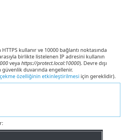
 HTTPS kullanır ve 10000 bağlantı noktasında
sıyla birlikte listelenen IP adresini kullanın
0000
veya
https://protect.local:10000
). Devre dışı
 güvenlik duvarında engellenir.
 çekme özelliğinin etkinleştirilmesi
için gereklidir).
r: