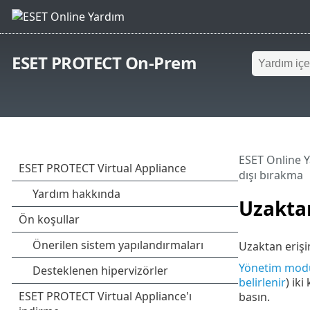
ESET PROTECT On-Prem
ESET Online 
dışı bırakma
Uzaktan
Uzaktan erişi
Yönetim mod
belirlenir
) iki
basın.