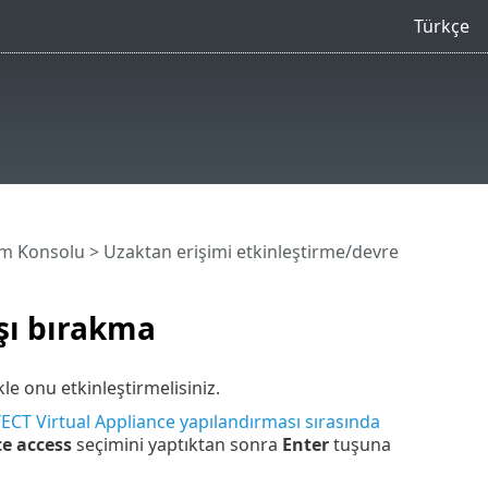
Türkçe
im Konsolu
> Uzaktan erişimi etkinleştirme/devre
şı bırakma
kle onu etkinleştirmelisiniz.
CT Virtual Appliance yapılandırması sırasında
e access
seçimini yaptıktan sonra
Enter
tuşuna