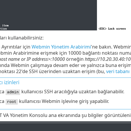
rı kullanabilirsiniz:
Ayrıntılar için
Webmin Yönetim Arabirimi
'ne bakın. Webmin
Webmin Arabirimine erişmek için 10000 bağlantı noktası numara
<host name or IP address>:10000
örneğin
https://10.20.30.40:1
ğında Webmin çalışmaya devam eder ve yalnızca buna erişim
noktası 22'de SSH üzerinden uzaktan erişim (bu,
veri tabanı
ı izinleri
zca
kullanıcısı SSH aracılığıyla uzaktan bağlanabilir.
admin
zca
kullanıcısı Webmin işlevine giriş yapabilir.
root
VA Yönetim Konsolu ana ekranında şu bilgiler görüntüleni