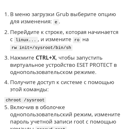
1.
В меню загрузки Grub выберите опцию
для изменения:
.
e
2.
Перейдите к строке, которая начинается
с
, и измените
на
linux...
ro
rw init=/sysroot/bin/sh
3.
Нажмите
CTRL+X
, чтобы запустить
виртуальное устройство ESET PROTECT в
однопользовательском режиме.
4.
Получите доступ к системе с помощью
этой команды:
chroot /sysroot
5.
Включив в оболочке
однопользовательский режим, измените
пароль учетной записи root с помощью
команды
.