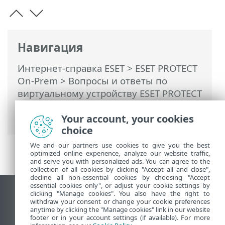
Навигация
Интернет-справка ESET
>
ESET PROTECT
On-Prem
>
Вопросы и ответы по
виртуальному устройству ESET PROTECT
> Восстановление забытого пароля
виртуального устройства ESET PROTECT
Your account, your cookies
choice
We and our partners use cookies to give you the best
optimized online experience, analyze our website traffic,
and serve you with personalized ads. You can agree to the
collection of all cookies by clicking "Accept all and close",
decline all non-essential cookies by choosing "Accept
essential cookies only", or adjust your cookie settings by
clicking "Manage cookies". You also have the right to
Использовать сайт для ПК
withdraw your consent or change your cookie preferences
End of Life
anytime by clicking the "Manage cookies" link in our website
footer or in your account settings (if available). For more
База знаний ESET