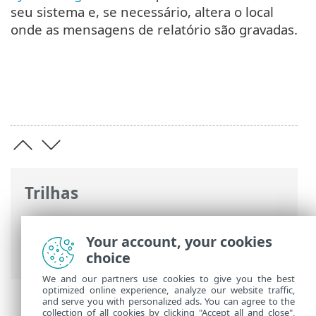
seu sistema e, se necessário, altera o local
onde as mensagens de relatório são gravadas.
Trilhas
Ajuda on-line ESET
>
ESET PROTECT On-
Prem
>
Interface de gerenciamento
Your account, your cookies
Webmin
> Sistema
choice
We and our partners use cookies to give you the best
optimized online experience, analyze our website traffic,
and serve you with personalized ads. You can agree to the
collection of all cookies by clicking "Accept all and close",