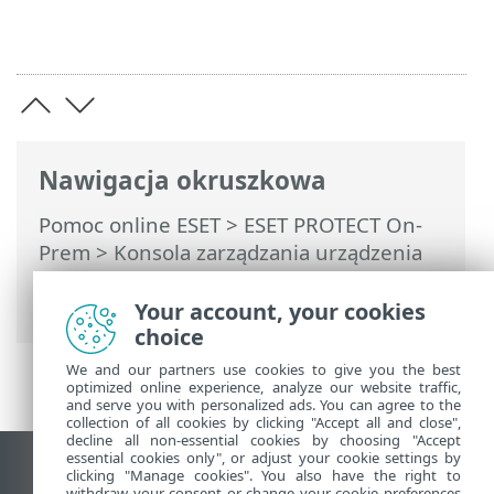
Nawigacja okruszkowa
Pomoc online ESET
>
ESET PROTECT On-
Prem
>
Konsola zarządzania urządzenia
wirtualnego ESET PROTECT
>
Przywracanie bazy danych
Your account, your cookies
choice
We and our partners use cookies to give you the best
optimized online experience, analyze our website traffic,
and serve you with personalized ads. You can agree to the
collection of all cookies by clicking "Accept all and close",
decline all non-essential cookies by choosing "Accept
essential cookies only", or adjust your cookie settings by
Wyświetl witrynę internetową dla
clicking "Manage cookies". You also have the right to
withdraw your consent or change your cookie preferences