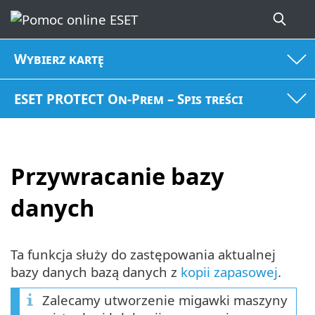
Wybierz kartę
ESET PROTECT On-Prem – Spis treści
Przywracanie bazy
danych
Ta funkcja służy do zastępowania aktualnej
bazy danych bazą danych z
kopii zapasowej
.
Zalecamy utworzenie migawki maszyny