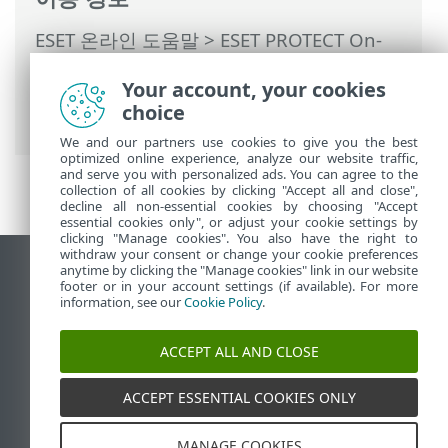
ESET 온라인 도움말
>
ESET PROTECT On-
Prem
>
ESET PROTECT 가상 어플라이언스
Your account, your cookies
FAQ
> 설치된 ESET PROTECT 구성 요소 확
choice
인
We and our partners use cookies to give you the best
optimized online experience, analyze our website traffic,
and serve you with personalized ads. You can agree to the
collection of all cookies by clicking "Accept all and close",
decline all non-essential cookies by choosing "Accept
essential cookies only", or adjust your cookie settings by
clicking "Manage cookies". You also have the right to
withdraw your consent or change your cookie preferences
anytime by clicking the "Manage cookies" link in our website
데스크톱 사이트 보기
footer or in your account settings (if available). For more
End of Life
information, see our
Cookie Policy
.
ESET 지식 베이스
ACCEPT ALL AND CLOSE
ESET 포럼
ESET Status Portal
ACCEPT ESSENTIAL COOKIES ONLY
국가별 지원
MANAGE COOKIES