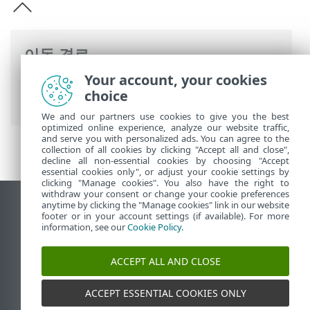
이동 경로
Your account, your cookies
ESET 온라인 도움말
>
ESET PROTECT On-
choice
Prem
>
개인 정보 보호 정책
We and our partners use cookies to give you the best
optimized online experience, analyze our website traffic,
and serve you with personalized ads. You can agree to the
collection of all cookies by clicking "Accept all and close",
decline all non-essential cookies by choosing "Accept
essential cookies only", or adjust your cookie settings by
clicking "Manage cookies". You also have the right to
withdraw your consent or change your cookie preferences
anytime by clicking the "Manage cookies" link in our website
데스크톱 사이트 보기
footer or in your account settings (if available). For more
End of Life
information, see our
Cookie Policy
.
ESET 지식 베이스
ACCEPT ALL AND CLOSE
ESET 포럼
ESET Status Portal
ACCEPT ESSENTIAL COOKIES ONLY
국가별 지원