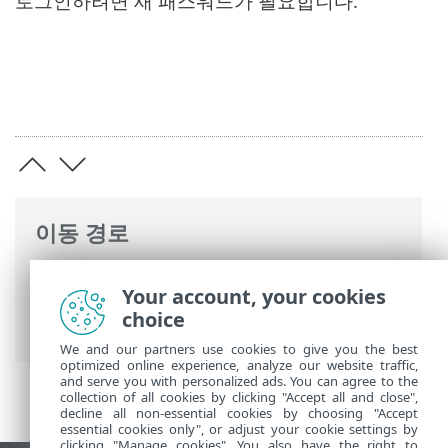
로그인하려면 새 패스워드가 필요합니다.
이동 경로
ESET 온라인 도움말
>
ESET PROTECT On-
Your account, your cookies
Prem
>
ESET PROTECT VA 관리 콘솔
> VM
choice
비밀번호 변경
We and our partners use cookies to give you the best
optimized online experience, analyze our website traffic,
and serve you with personalized ads. You can agree to the
collection of all cookies by clicking "Accept all and close",
decline all non-essential cookies by choosing "Accept
essential cookies only", or adjust your cookie settings by
clicking "Manage cookies". You also have the right to