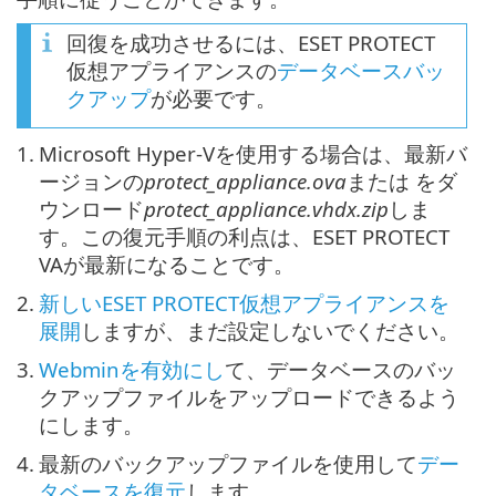
回復を成功させるには、ESET PROTECT
仮想アプライアンスの
データベースバッ
クアップ
が必要です。
1.
Microsoft Hyper-Vを使用する場合は、最新バ
ージョンの
protect_appliance.ova
または をダ
ウンロード
protect_appliance.vhdx.zip
しま
す。この復元手順の利点は、ESET PROTECT
VAが最新になることです。
2.
新しいESET PROTECT仮想アプライアンスを
展開
しますが、まだ設定しないでください。
3.
Webminを有効にし
て、データベースのバッ
クアップファイルをアップロードできるよう
にします。
4.
最新のバックアップファイルを使用して
デー
タベースを復元
します。