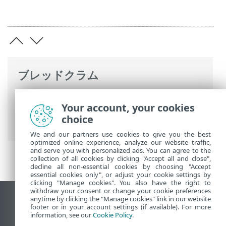
ブレッドクラム
ESETオンラインヘルプ
>
ESET PROTECT
Your account, your cookies
On-Prem
>
ESET PROTECT仮想アプライア
choice
ンスの展開
> VMware vSphere/ESXi
We and our partners use cookies to give you the best
optimized online experience, analyze our website traffic,
and serve you with personalized ads. You can agree to the
collection of all cookies by clicking "Accept all and close",
decline all non-essential cookies by choosing "Accept
essential cookies only", or adjust your cookie settings by
clicking "Manage cookies". You also have the right to
withdraw your consent or change your cookie preferences
anytime by clicking the "Manage cookies" link in our website
デスクトップサイトの表示
footer or in your account settings (if available). For more
End of Life
information, see our
Cookie Policy
.