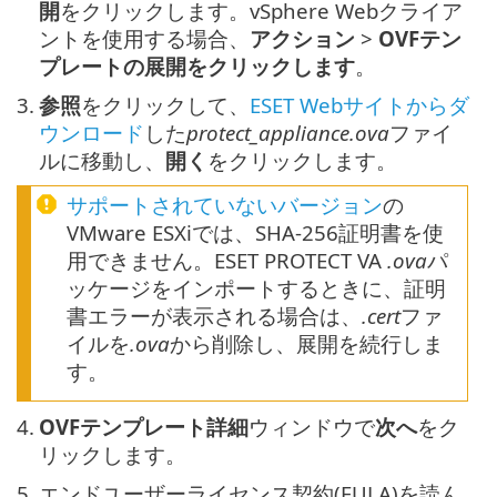
開
をクリックします。vSphere Webクライア
ントを使用する場合、
アクション
>
OVFテン
プレートの展開をクリックします
。
3.
参照
をクリックして、
ESET Webサイトからダ
ウンロード
した
protect_appliance.ova
ファイ
ルに移動し、
開く
をクリックします。
サポートされていないバージョン
の
VMware ESXiでは、SHA-256証明書を使
用できません。ESET PROTECT VA
.ova
パ
ッケージをインポートするときに、証明
書エラーが表示される場合は、
.cert
ファ
イルを
.ova
から削除し、展開を続行しま
す。
4.
OVFテンプレート詳細
ウィンドウで
次へ
をク
リックします。
5.
エンドユーザーライセンス契約(EULA)を読ん