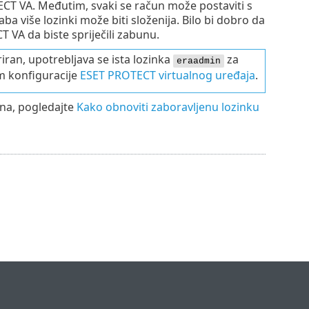
TECT VA. Međutim, svaki se račun može postaviti s
aba više lozinki može biti složenija. Bilo bi dobro da
 VA da biste spriječili zabunu.
riran, upotrebljava se ista lozinka
za
eraadmin
m konfiguracije
ESET PROTECT virtualnog uređaja
.
una, pogledajte
Kako obnoviti zaboravljenu lozinku