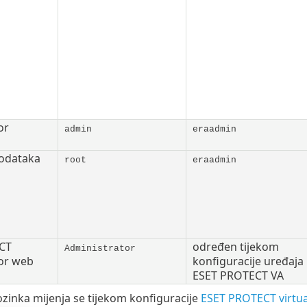
or
admin
eraadmin
odataka
root
eraadmin
CT
određen tijekom
Administrator
or web
konfiguracije uređaja
ESET PROTECT VA
zinka mijenja se tijekom konfiguracije
ESET PROTECT virtu