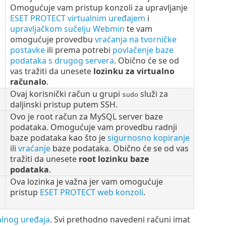
Omogućuje vam pristup konzoli za upravljanje
ESET PROTECT virtualnim uređajem
i
upravljačkom sučelju Webmin
te vam
omogućuje provedbu
vraćanja na tvorničke
postavke
ili prema potrebi
povlačenje baze
podataka s drugog servera
. Obično će se od
vas tražiti da unesete
lozinku za virtualno
računalo
.
Ovaj korisnički račun u grupi
služi za
sudo
daljinski pristup putem SSH.
Ovo je root račun za MySQL server baze
podataka. Omogućuje vam provedbu radnji
baze podataka kao što je
sigurnosno kopiranje
ili
vraćanje
baze podataka. Obično će se od vas
tražiti da unesete
root lozinku baze
podataka
.
Ova lozinka je važna jer vam omogućuje
pristup
ESET PROTECT web konzoli
.
alnog uređaja
. Svi prethodno navedeni računi imat