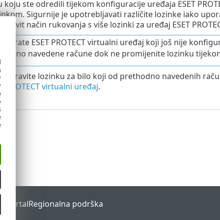
ku koju ste odredili tijekom konfiguracije uređaja ESET PRO
inkom. Sigurnije je upotrebljavati različite lozinke iako upor
nkovit način rukovanja s više lozinki za uređaj ESET PROTECT
stalirate ESET PROTECT virtualni uređaj koji još nije konfigu
thodno navedene račune dok ne promijenite lozinku tijeko
d
h
zaboravite lozinku za bilo koji od prethodno navedenih rač
y
T PROTECT virtualni uređaj
.
y
e
o
s
e
e
s Portal
Regionalna podrška