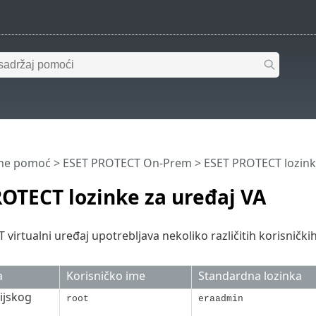
ine pomoć
>
ESET PROTECT On-Prem
>
ESET PROTECT lozink
OTECT lozinke za uređaj VA
irtualni uređaj upotrebljava nekoliko različitih korisničkih 
a
Korisničko ime
Standardna lozinka
ijskog
root
eraadmin