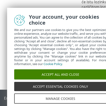
će istu lozin
različitom loz
pronađete uči
Your account, your cookies
Kada in
choice
sve pre
We and our partners use cookies to give you the best optimize
online experience, analyze our website traffic, and serve you wit
U slučaju da 
personalized ads. You can agree to the collection of all cookies b
za uređaj ESE
clicking "Accept all and close", decline all non-essential cookies b
choosing "Accept essential cookies only", or adjust your cooki
settings by clicking "Manage cookies". You also have the right t
withdraw your consent or change your cookie preference
anytime by clicking the "Manage cookies" link in our websit
footer or in your account settings (if available). For mor
information, see our
Cookie Policy
.
ACCEPT ALL AND CLOSE
ACCEPT ESSENTIAL COOKIES ONLY
End of Life
ESET-ova baza znanja
ESET-ov forum
ESET Statu
MANAGE COOKIES