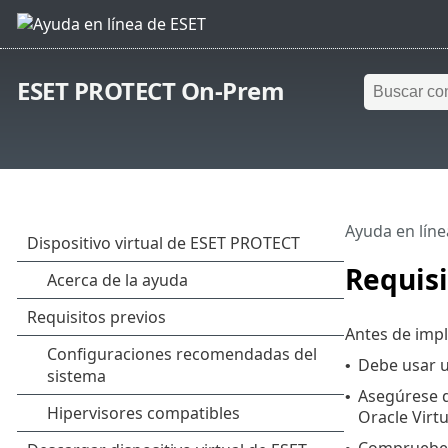
ESET PROTECT On-Prem
Ayuda en líne
Requisi
Antes de impl
Debe usar 
•
Asegúrese d
•
Oracle Virt
Compruebe q