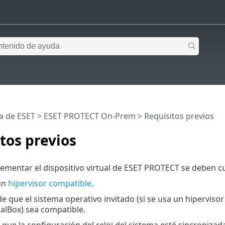
a de ESET
>
ESET PROTECT On-Prem
>
Requisitos previos
tos previos
ementar el dispositivo virtual de ESET PROTECT se deben cum
un
hipervisor compatible
.
e que el sistema operativo invitado (si se usa un hipervis
ualBox) sea compatible.
ue la configuración del reloj del sistema esté sincronizada 