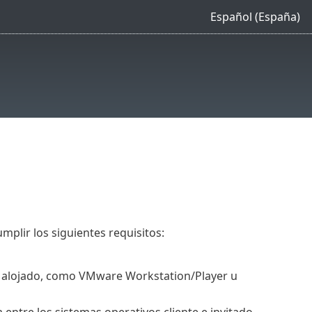
Español (España)
plir los siguientes requisitos:
or alojado, como VMware Workstation/Player u
entre los sistemas operativos cliente e invitado.