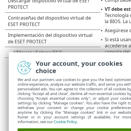
•
VT debe est
•
Tecnología d
la BIOS. La 
Asegúrese d
•
Si está usa
•
accederse a
consola del
El disposit
•
Your account, your cookies
un entorno 
choice
Se reco
We and our partners use cookies to give you the best optimize
configu
online experience, analyze our website traffic, and serve you wit
personalized ads. You can agree to the collection of all cookies b
segurid
clicking "Accept all and close", decline all non-essential cookies b
choosing "Accept essential cookies only", or adjust your cooki
settings by clicking "Manage cookies". You also have the right t
withdraw your consent or change your cookie preference
anytime by clicking the "Manage cookies" link in our websit
footer or in your account settings (if available). For mor
information, see our
Cookie Policy
.