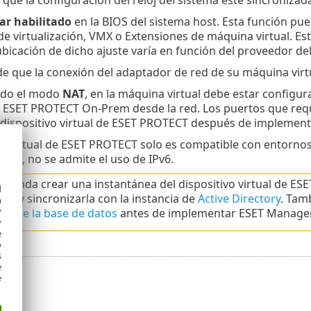
ar habilitado
en la BIOS del sistema host. Esta función pu
e virtualización, VMX o Extensiones de máquina virtual. Est
ubicación de dicho ajuste varía en función del proveedor de
e que la conexión del adaptador de red de su máquina vir
ndo el modo
NAT
, en la máquina virtual debe estar configu
 ESET PROTECT On-Prem desde la red. Los puertos que requ
 dispositivo virtual de ESET PROTECT después de implementa
ivo virtual de ESET PROTECT solo es compatible con entorn
IPv6, no se admite el uso de IPv6.
mienda crear una instantánea del dispositivo virtual de E
d
rar y sincronizarla con la instancia de
Active Directory
. Tam
h
y
ad de la base de datos
antes de implementar ESET Managem
y
e
o
s
e
e