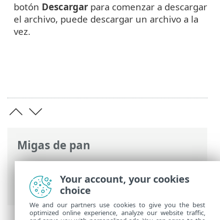
botón
Descargar
para comenzar a descargar
el archivo, puede descargar un archivo a la
vez.
Migas de pan
Ayuda en línea de ESET
>
ESET PROTECT
On-Prem
>
Interfaz de administración
Your account, your cookies
Webmin
> Herramientas
choice
We and our partners use cookies to give you the best
optimized online experience, analyze our website traffic,