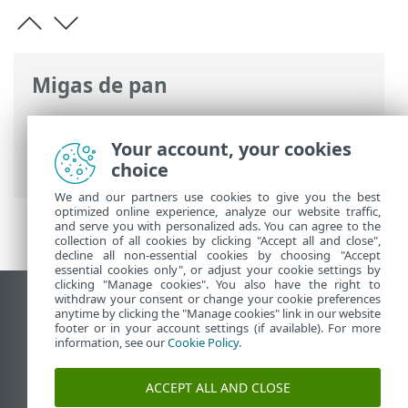
Migas de pan
Ayuda en línea de ESET
>
ESET PROTECT
On-Prem
>
Recuperación de desastres de
Your account, your cookies
la aplicación virtual de ESET PROTECT
choice
We and our partners use cookies to give you the best
optimized online experience, analyze our website traffic,
and serve you with personalized ads. You can agree to the
collection of all cookies by clicking "Accept all and close",
decline all non-essential cookies by choosing "Accept
essential cookies only", or adjust your cookie settings by
clicking "Manage cookies". You also have the right to
withdraw your consent or change your cookie preferences
Ver sitio del escritorio
anytime by clicking the "Manage cookies" link in our website
footer or in your account settings (if available). For more
End of Life
information, see our
Cookie Policy
.
Base de conocimiento de ESET
Foro de ESET
ACCEPT ALL AND CLOSE
ESET Status Portal