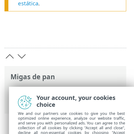
estática
.
Migas de pan
Ayuda en línea de ESET
>
ESET PROTECT
On-Prem
>
Prerrequisitos
> Hipervisores
Your account, your cookies
compatibles
choice
We and our partners use cookies to give you the best
optimized online experience, analyze our website traffic,
and serve you with personalized ads. You can agree to the
collection of all cookies by clicking "Accept all and close",
decline all non-essential cookies by choosing "Accept