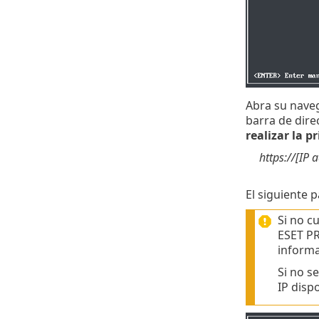
Abra su naveg
barra de dire
realizar la 
https://[IP 
El siguiente 
Si no c
ESET PR
informa
Si no s
IP disp