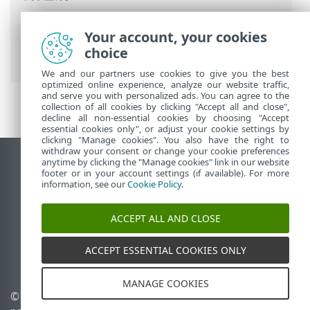
ESET 線上說明
>
ESET PROTECT
>
開始使用
Your account, your cookies
>
ESET Management 代理程式部署
>
遠端
choice
部署
> 使用 GPO 或 SCCM 的代理程式部署
We and our partners use cookies to give you the best
optimized online experience, analyze our website traffic,
and serve you with personalized ads. You can agree to the
collection of all cookies by clicking "Accept all and close",
decline all non-essential cookies by choosing "Accept
essential cookies only", or adjust your cookie settings by
clicking "Manage cookies". You also have the right to
withdraw your consent or change your cookie preferences
anytime by clicking the "Manage cookies" link in our website
檢視桌面網站
footer or in your account settings (if available). For more
End of Life
information, see our
Cookie Policy
.
ESET 知識庫
ACCEPT ALL AND CLOSE
ESET 論壇
ESET Status Portal
ACCEPT ESSENTIAL COOKIES ONLY
地區設定
MANAGE COOKIES
© 1992 - 2026 ESET, spol. s
管理 Cookie