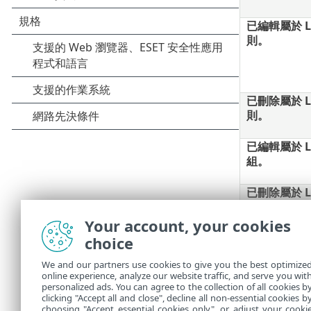
已編輯屬於 Li
則。
已刪除屬於 Li
則。
已編輯屬於 Li
組。
已刪除屬於 Li
組。
Your account, your cookies
Live Insta
choice
We and our partners use cookies to give you the best optimize
online experience, analyze our website traffic, and serve you wit
personalized ads. You can agree to the collection of all cookies b
clicking "Accept all and close", decline all non-essential cookies b
choosing "Accept essential cookies only", or adjust your cooki