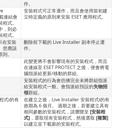
作。
e
安裝程式可正常運作，而且會使用當初建
下載連結會
立時定義的原則來安裝 ESET 應用程式。
裝程式。
中，則必
裝程式。
示在安裝
刪除前下載的 Live Installer 副本停止運
。您應該
作。
原則。
此變更將不會影響現有的安裝程式，而且
在連線至 ESET PROTECT 之後，便會將電
腦指派給更新/移動的群組。
安裝程式的行為會彷彿完全未將群組指派
給安裝程式一般。會指派給預設的
失物招
領
群組。
安裝程式i的有
在建立之後，Live Installer 安裝程式i的有
效期為 6 個月。 過期之後，若要建立具有
相同參數的安裝程式，請瀏覽至
[安裝程
式]
，選取現有安裝程式，然後選取
[複製]
以建立並下載新的安裝程式。