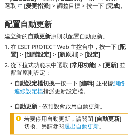
選取
[變更指派]
> 調整目標 > 按一下
[完成]
。
配置自動更新
建立新的
自動更新
原則以配置自動更新。
1.
在 ESET PROTECT Web 主控台中，按一下
[配
置]
>
[進階設定]
>
[新原則]
>
[設定]
。
2.
從下拉式功能表中選取
[常用功能]
>
[更新]
並
配置原則設定：
自動設定檔切換
—按一下
[編輯]
並根據
網路
•
連線設定檔
指派更新設定檔。
自動更新
- 依預設會啟用自動更新。
•
若要停用自動更新，請關閉
[自動更新]
切換。另請參閱
退出自動更新
。