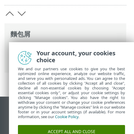
麵包屑
ESET 線上說明
>
ESET PROTECT
>
使用
Your account, your cookies
ESET PROTECT
>
自動更新
>
ESET 安全性應
choice
用程式的自動更新
> 配置自動應用程式更新
We and our partners use cookies to give you the best
optimized online experience, analyze our website traffic,
and serve you with personalized ads. You can agree to the
collection of all cookies by clicking "Accept all and close",
decline all non-essential cookies by choosing "Accept
essential cookies only", or adjust your cookie settings by
clicking "Manage cookies". You also have the right to
withdraw your consent or change your cookie preferences
anytime by clicking the "Manage cookies" link in our website
檢視桌面網站
footer or in your account settings (if available). For more
End of Life
information, see our
Cookie Policy
.
ESET 知識庫
ACCEPT ALL AND CLOSE
ESET 論壇