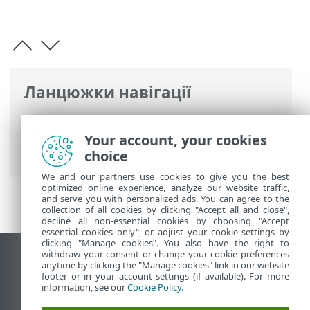
Ланцюжки навігації
Інтерактивна довідка ESET
>
ESET
PROTECT
>
Специфікації
> Попередні
Your account, your cookies
вимоги до мережі
choice
We and our partners use cookies to give you the best
optimized online experience, analyze our website traffic,
and serve you with personalized ads. You can agree to the
collection of all cookies by clicking "Accept all and close",
decline all non-essential cookies by choosing "Accept
essential cookies only", or adjust your cookie settings by
clicking "Manage cookies". You also have the right to
withdraw your consent or change your cookie preferences
Переглянути повну версію
anytime by clicking the "Manage cookies" link in our website
footer or in your account settings (if available). For more
End of Life
information, see our
Cookie Policy
.
База знань ESET