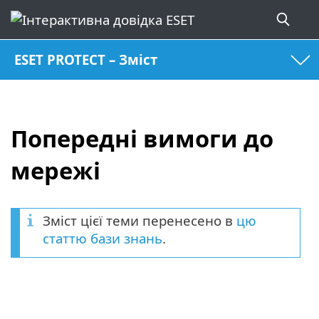
ESET PROTECT – Зміст
Попередні вимоги до
мережі
Зміст цієї теми перенесено в
цю
статтю бази знань
.