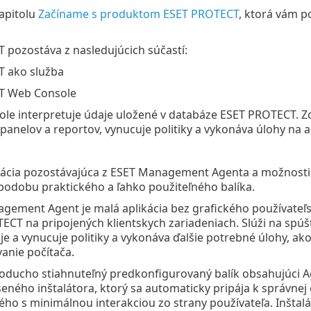
kapitolu
Začíname s produktom ESET PROTECT
, ktorá vám p
pozostáva z nasledujúcich súčastí:
 ako služba
T Web Console
le interpretuje údaje uložené v databáze ESET PROTECT. Z
 panelov a reportov, vynucuje politiky a vykonáva úlohy na 
kácia pozostávajúca z ESET Management Agenta a možnosti 
podobu praktického a ľahko použiteľného balíka.
gement Agent je malá aplikácia bez grafického používateľs
CT na pripojených klientskych zariadeniach. Slúži na spúšťa
je a vynucuje politiky a vykonáva ďalšie potrebné úlohy, ak
anie počítača.
noducho stiahnuteľný predkonfigurovaný balík obsahujúci 
ného inštalátora, ktorý sa automaticky pripája k správnej 
ho s minimálnou interakciou zo strany používateľa. Inštalá