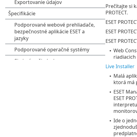
Prečítajte si 
PROTECT.
ESET PROTECT 
ESET PROTECT
ESET PROTEC
Web Conso
•
riadiacich
Live Installer
Malá apli
•
ktorá má 
ESET Mana
•
ESET PROTE
interpretu
monitorov
Ide o jed
•
zjednoduše
predplatné