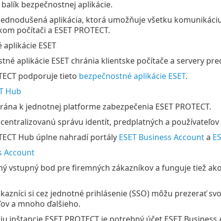
 balík bezpečnostnej aplikácie.
zjednodušená aplikácia, ktorá umožňuje všetku komunikáci
skom počítači a ESET PROTECT.
 aplikácie ESET
tné aplikácie ESET chránia klientske počítače a servery pr
ECT podporuje tieto
bezpečnostné aplikácie ESET
.
T Hub
rána k jednotnej platforme zabezpečenia ESET PROTECT.
centralizovanú správu identít, predplatných a používateľov
ECT Hub úplne nahradí portály
ESET Business Account
a
ES
s Account
ný vstupný bod pre firemných zákazníkov a funguje tiež ako 
kazníci si cez jednotné prihlásenie (SSO) môžu prezerať svo
ľov a mnoho ďalšieho.
ciu inštancie ESET PROTECT je potrebný účet ESET Business 