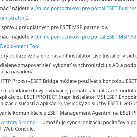
mácií nájdete v
Online pomocníkovi pre portál ESET Busine
inistrator 2
 správu predplatných pre ESET MSP partnerov.
mácií nájdete v
Online pomocníkovi pre portál ESET MSP Ad
Deployment Tool
torý dokáže vzdialene nasadiť inštalátor Live Installer v sieti.
ialene zmapovať sieť, vykonať synchronizáciu s AD a podpor
kácia nasadená.
HTTP Proxy) –ESET Bridge môžete používať s konzolou ESET
 a ukladanie do vyrovnávacej pamäte: aktualizácie modulov 
plikáciou ESET PROTECT (napr. inštalátor MSI ESET Endpoint
alizácie súčastí a aplikácie), výsledky zo služby ESET LiveGu
anie komunikácie s ESET Management Agentmi na ESET P
irectory Scanner
– umožňuje synchronizáciu počítačov a pou
T Web Console.