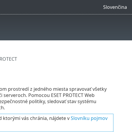
Slovenčina
PROTECT
m prostredí z jedného miesta spravovať všetky
ch či serveroch. Pomocou ESET PROTECT Web
zpečnostné politiky, sledovať stav systému
ch.
d ktorými vás chránia, nájdete v
Slovníku pojmov