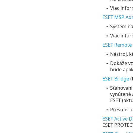
Viac infor
•
ESET MSP Adm
Systém na
•
Viac infor
•
ESET Remote 
Nástroj, k
•
Dokáže vzd
•
bude apli
ESET Bridge
(
Sťahovanie
•
vynútené a
ESET (aktu
Presmerov
•
ESET Active D
ESET PROTEC