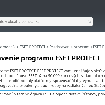
pomocník
>
ESET PROTECT
>
Predstavenie programu ESET 
avenie programu ESET PROTECT
ograme ESET PROTECT. ESET PROTECT vám umožňuje v sieťovo
ie od spoločnosti ESET až na 50.000 koncových zariadenia
e nasadiť moduly platformy, spravovať úlohy, vynucovať be
eagovať na problémy alebo hrozby na vzdialených počítačo
formácií o technológiách ESET a typoch detekcií/útokov, pre