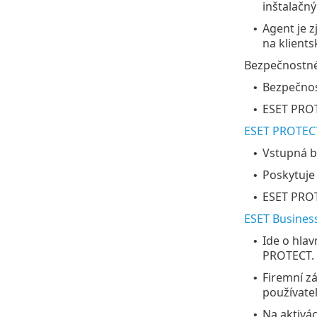
inštalačný
Agent je 
•
na klient
Bezpečnostné
Bezpečnos
•
ESET PROT
•
ESET PROTEC
Vstupná b
•
Poskytuje 
•
ESET PROT
•
ESET Busines
Ide o hlav
•
PROTECT.
Firemní zá
•
používate
Na aktivá
•