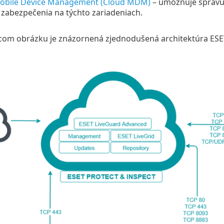
obile Device Management (Cloud MDM)
– umožňuje správu 
 zabezpečenia na týchto zariadeniach.
com obrázku je znázornená zjednodušená architektúra ES