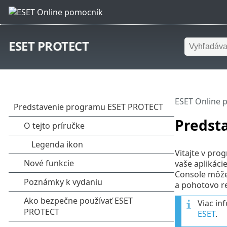
ESET PROTECT
ESET Online 
Predst
Vitajte v pr
vaše aplikác
Console môžet
a pohotovo r
Viac in
ESET
.