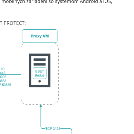
mobilných zariadení so systémom Android a iOS,
ET PROTECT: