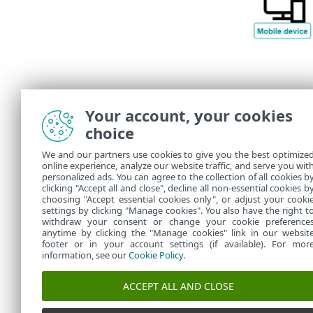
Your account, your cookies
choice
We and our partners use cookies to give you the best optimize
online experience, analyze our website traffic, and serve you wit
personalized ads. You can agree to the collection of all cookies b
clicking "Accept all and close", decline all non-essential cookies b
choosing "Accept essential cookies only", or adjust your cooki
settings by clicking "Manage cookies". You also have the right t
withdraw your consent or change your cookie preference
anytime by clicking the "Manage cookies" link in our websit
footer or in your account settings (if available). For mor
information, see our
Cookie Policy
.
ACCEPT ALL AND CLOSE