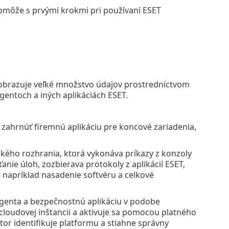
omôže s prvými krokmi pri používaní ESET
obrazuje veľké množstvo údajov prostredníctvom
agentoch a iných aplikáciách ESET.
zahrnúť firemnú aplikáciu pre koncové zariadenia,
kého rozhrania, ktorá vykonáva príkazy z konzoly
nie úloh, zozbierava protokoly z aplikácií ESET,
o napríklad nasadenie softvéru a celkové
Agenta a bezpečnostnú aplikáciu v podobe
cloudovej inštancii a aktivuje sa pomocou platného
tor identifikuje platformu a stiahne správny