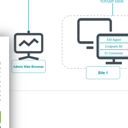
d
h
y
y
e
o
s
e
e