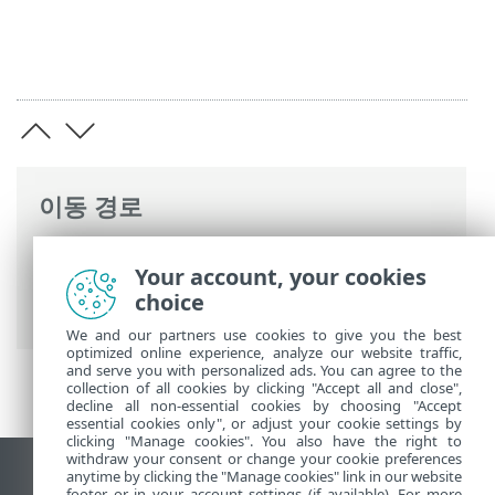
이동 경로
ESET 온라인 도움말
>
ESET PROTECT
>
Your account, your cookies
ESET PROTECT 사용
>
ESET PROTECT 기본
choice
메뉴
> 구성
We and our partners use cookies to give you the best
optimized online experience, analyze our website traffic,
and serve you with personalized ads. You can agree to the
collection of all cookies by clicking "Accept all and close",
decline all non-essential cookies by choosing "Accept
essential cookies only", or adjust your cookie settings by
clicking "Manage cookies". You also have the right to
withdraw your consent or change your cookie preferences
anytime by clicking the "Manage cookies" link in our website
데스크톱 사이트 보기
footer or in your account settings (if available). For more