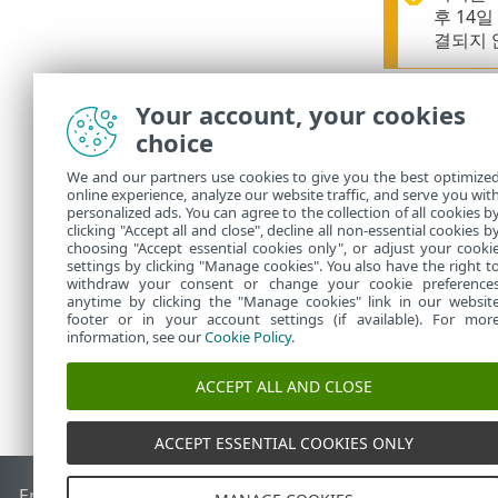
후 14
결되지 
15.
ESET P
Your account, your cookies
에 연결되고 
choice
16.
장치를 ESE
니다.
We and our partners use cookies to give you the best optimize
online experience, analyze our website traffic, and serve you wit
17.
모든 모바일
personalized ads. You can agree to the collection of all cookies b
습니다.
clicking "Accept all and close", decline all non-essential cookies b
choosing "Accept essential cookies only", or adjust your cooki
settings by clicking "Manage cookies". You also have the right t
withdraw your consent or change your cookie preference
anytime by clicking the "Manage cookies" link in our websit
footer or in your account settings (if available). For mor
information, see our
Cookie Policy
.
ACCEPT ALL AND CLOSE
ACCEPT ESSENTIAL COOKIES ONLY
End of Life
ESET 지식 베이스
ESET 포럼
ESET Status Portal
국