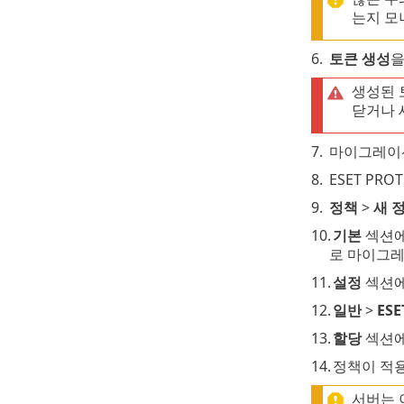
는지 모
6.
토큰 생성
을
생성된
닫거나 
7.
마이그레이션
8.
ESET PRO
9.
정책
>
새 
10.
기본
섹션에
로 마이그
11.
설정
섹션
12.
일반
>
ES
13.
할당
섹션에서
14.
정책이 적
서버는 