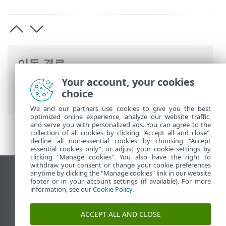
이동 경로
Your account, your cookies
ESET 온라인 도움말
>
ESET PROTECT
>
시
choice
작
> ESET BridgeHTTP 프록시 -
We and our partners use cookies to give you the best
optimized online experience, analyze our website traffic,
and serve you with personalized ads. You can agree to the
collection of all cookies by clicking "Accept all and close",
decline all non-essential cookies by choosing "Accept
essential cookies only", or adjust your cookie settings by
clicking "Manage cookies". You also have the right to
withdraw your consent or change your cookie preferences
anytime by clicking the "Manage cookies" link in our website
데스크톱 사이트 보기
footer or in your account settings (if available). For more
End of Life
information, see our
Cookie Policy
.
ESET 지식 베이스
ACCEPT ALL AND CLOSE
ESET 포럼