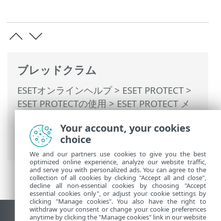
ブレッドクラム
ESETオンラインヘルプ
>
ESET PROTECT
>
ESET PROTECTの使用
>
ESET PROTECT メ
インメニュー
>
詳細
>
ログをSyslogにエク
Your account, your cookies
スポートする
> Syslogセキュリティの制約
choice
と制限
We and our partners use cookies to give you the best
optimized online experience, analyze our website traffic,
and serve you with personalized ads. You can agree to the
collection of all cookies by clicking "Accept all and close",
decline all non-essential cookies by choosing "Accept
essential cookies only", or adjust your cookie settings by
clicking "Manage cookies". You also have the right to
withdraw your consent or change your cookie preferences
anytime by clicking the "Manage cookies" link in our website
デスクトップサイトの表示