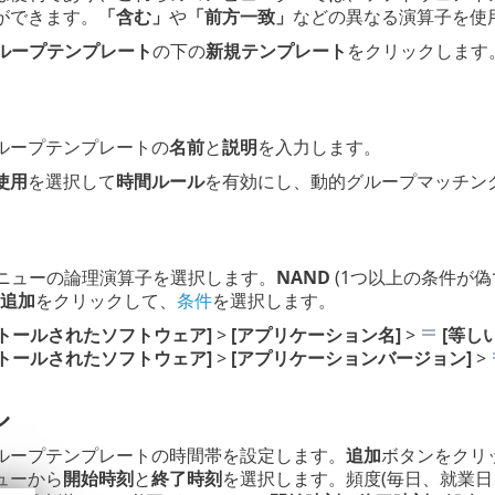
ができます。
「含む」
や
「前方一致」
などの異なる演算子を使
ループテンプレート
の下の
新規テンプレート
をクリックします
ループテンプレートの
名前
と
説明
を入力します。
使用
を選択して
時間ルール
を有効にし、動的グループマッチン
ニューの論理演算子を選択します。
NAND
(1つ以上の条件が偽
追加
をクリックして、
条件
を選択します。
ストールされたソフトウェア]
>
[アプリケーション名]
>
[等しい
ストールされたソフトウェア]
>
[アプリケーションバージョン]
>
ル
ループテンプレートの時間帯を設定します。
追加
ボタンをクリ
ューから
開始時刻
と
終了時刻
を選択します。頻度(毎日、就業日