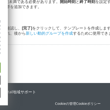
24時間未満である必要があります。
開始時刻
と
終了時刻
を設定
時間帯を追加できます。
d
h
定を確認し、
[完了]
をクリックして、テンプレートを作成しま
y
加され、後から
新しい動的グループを作成
するために使用でき
y
e
o
s
e
e
 Portal
地域サポート
Cookieの管理
Cookieポリシー