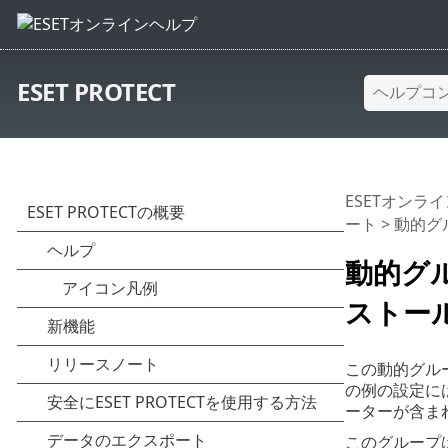
ESET PROTECT
ESETオンラ
ート
>
動的グ
動的グ
ストー
この動的グル
の例の設定に
ーターが含ま
このグループ