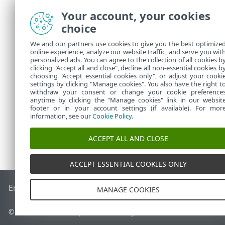
間は1分以上
す。その他の
Your account, your cookies
choice
概要
We and our partners use cookies to give you the best optimize
online experience, analyze our website traffic, and serve you wit
構成された設
personalized ads. You can agree to the collection of all cookies b
のリストに追
clicking "Accept all and close", decline all non-essential cookies b
choosing "Accept essential cookies only", or adjust your cooki
settings by clicking "Manage cookies". You also have the right t
withdraw your consent or change your cookie preference
anytime by clicking the "Manage cookies" link in our websit
footer or in your account settings (if available). For mor
information, see our
Cookie Policy
.
ACCEPT ALL AND CLOSE
ACCEPT ESSENTIAL COOKIES ONLY
End of Life
ESETナレッジベース
ESETフォーラム
ESET Status
MANAGE COOKIES
© 1992 - 2026 ESET, spol. s r.o. - All rights reserved.