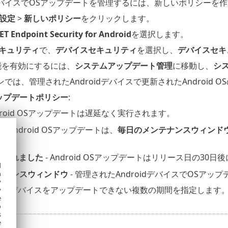
バイスでOSアップデートを管理するには、新しいポリシーを作
設定
>
新しいポリシー
をクリックします。
ET Endpoint Security for Android
を選択します。
キュリティ
で、
デバイスセキュリティ
を選択し、
デバイスセキ
能を有効にするには、
システムアップデート管理
に移動し、
シ
では、管理されたAndroidデバイスで更新されたAndroid
ップデートポリシー
:
ndroid OSアップデートは遅延なく実行されます。
定
- Android OSアップデートは、
毎日のメンテナンスウィンド
期されました
- Android OSアップデートはリリース日の30
d
テナンスウィンドウ
- 管理されたAndroidデバイスでOSア
h
y
間
- デバイスをアップデートできない複数の期間を指定します
y
e
o
s
e