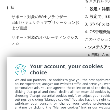
管理されたデ
1.
設定
>
詳細
2.
設定
で、
ES
3.
デバイスセ
4.
OS管理機
このセクション
システムア
•
自動
- A
o
時間帯設
o
Your account, your cookies
ます。
choice
30日間延
o
We and our partners use cookies to give you the best optimize
毎日のメン
online experience, analyze our website traffic, and serve you wit
•
personalized ads. You can agree to the collection of all cookies b
フリーズ期
clicking "Accept all and close", decline all non-essential cookies b
•
choosing "Accept essential cookies only", or adjust your cooki
settings by clicking "Manage cookies". You also have the right t
withdraw your consent or change your cookie preference
anytime by clicking the "Manage cookies" link in our websit