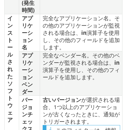
(発生
時間)
イ
アプ
完全なアプリケーション名。そ
ン
リケ
の他のアプリケーションが監視
ス
ーシ
される場合は、
in
演算子を使用
ト
ョン
し、その他のフィールドを追加
ー
名
します。
ル
アプ
完全なベンダー名。その他のベ
さ
リケ
ンダーが監視される場合は、
in
れ
ーシ
演算子を使用し、その他のフィ
た
ョン
ールドを追加します。
ソ
ベン
フ
ダー
ト
バー
古いバージョン
が選択される場
ウ
ジョ
合、1つ以上のアプリケーショ
ェ
ンチ
ンが古くなったときに、通知が
ア
ェッ
トリガーされます。
クス