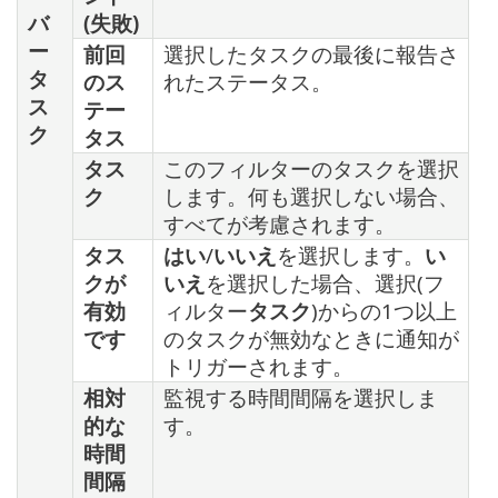
バ
(失敗)
ー
前回
選択したタスクの最後に報告さ
タ
のス
れたステータス。
ス
テー
ク
タス
タス
このフィルターのタスクを選択
ク
します。何も選択しない場合、
すべてが考慮されます。
タス
はい
/
いいえ
を選択します。
い
クが
いえ
を選択した場合、選択(フ
有効
ィルター
タスク
)からの1つ以上
です
のタスクが無効なときに通知が
トリガーされます。
相対
監視する時間間隔を選択しま
的な
す。
時間
間隔