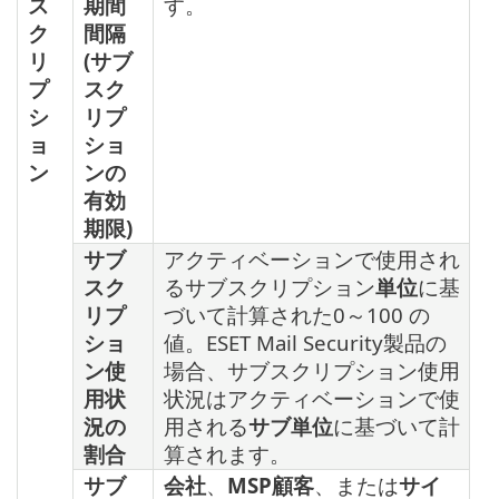
ス
期間
す。
ク
間隔
リ
(サブ
プ
スク
シ
リプ
ョ
ショ
ン
ンの
有効
期限)
サブ
アクティベーションで使用され
スク
るサブスクリプション
単位
に基
リプ
づいて計算された0～100 の
ショ
値。ESET Mail Security製品の
ン使
場合、サブスクリプション使用
用状
状況はアクティベーションで使
況の
用される
サブ単位
に基づいて計
割合
算されます。
サブ
会社
、
MSP顧客
、または
サイ