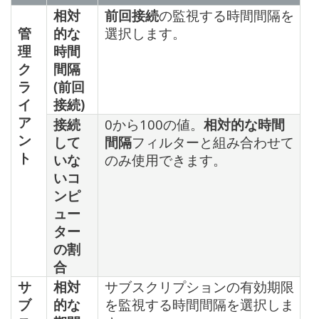
相対
前回接続
の監視する時間間隔を
管
的な
選択します。
理
時間
ク
間隔
ラ
(前回
イ
接続)
ア
接続
0から100の値。
相対的な時間
ン
して
間隔
フィルターと組み合わせて
ト
いな
のみ使用できます。
いコ
ンピ
ュー
ター
の割
合
サ
相対
サブスクリプションの有効期限
ブ
的な
を監視する時間間隔を選択しま