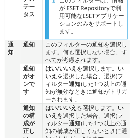
このフィルターは、情報
テー
が ESET Repositoryで利
タス
用可能なESETアプリケー
ションのみをサポートし
ます。
通
通知
このフィルターの通知を選択し
知
ます。何も選択しない場合、す
べてが考慮されます。
通知
はい
/
いいえ
を選択します。
い
がオ
いえ
を選択した場合、選択(フ
ンで
ィルター
通知
)した1つ以上の通
す
知が無効なときに通知がトリガ
ーされます。
通知
はい
/
いいえ
を選択します。
い
の構
いえ
を選択した場合、選択(フ
成が
ィルター
通知
)した1つ以上の通
正し
知の構成が正しくないときに通