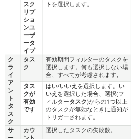
スク
ト
を選択します。
リプ
ショ
ンユ
ーザ
ータ
イプ
ク
タス
有効期間フィルターのタスクを
ラ
ク
選択します。何も選択しない場
イ
合、すべてが考慮されます。
ア
タス
はい
/
いいえ
を選択します。
い
ン
クが
いえ
を選択した場合、選択(フ
ト
有効
ィルター
タスク
)からの1つ以上
タ
です
のタスクが無効なときに通知が
ス
トリガーされます。
ク
サ
カウ
選択したタスクの失敗数。
ー
ント