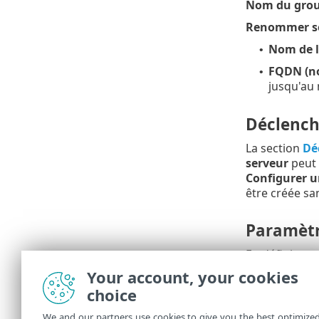
Nom du gro
Renommer se
Nom de l
•
FQDN (no
•
jusqu'au
Déclench
La section
Dé
serveur
peut 
Configurer u
être créée sa
Paramètr
En définissa
limitation est 
Your account, your cookies
choice
Synthèse
We and our partners use cookies to give you the best optimize