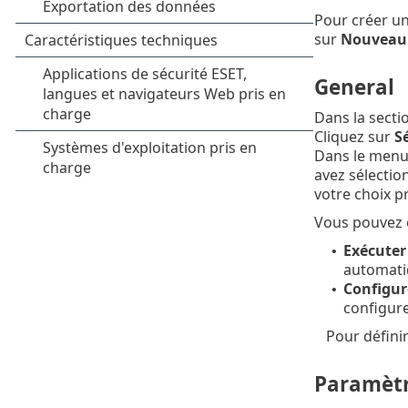
Pour créer un
sur
Nouveau
General
Dans la secti
Cliquez sur
Sé
Dans le menu
avez sélectio
votre choix p
Vous pouvez é
Exécuter
•
automati
Configur
•
configur
Pour défini
Paramèt