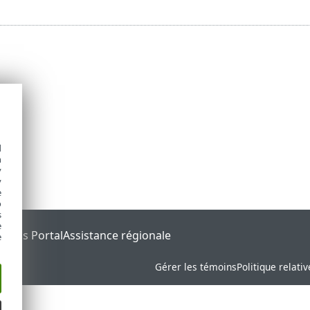
d
h
y
y
e
o
s
e
tatus Portal
Assistance régionale
e
Gérer les témoins
Politique relati