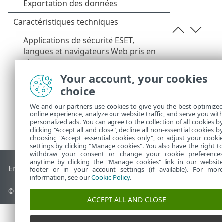
Your account, your cookies
choice
We and our partners use cookies to give you the best optimize
online experience, analyze our website traffic, and serve you wit
personalized ads. You can agree to the collection of all cookies b
clicking "Accept all and close", decline all non-essential cookies b
choosing "Accept essential cookies only", or adjust your cooki
settings by clicking "Manage cookies". You also have the right t
withdraw your consent or change your cookie preference
anytime by clicking the "Manage cookies" link in our websit
End of Life
Base de connaissances ESET
Forum ESET
ESET S
footer or in your account settings (if available). For mor
information, see our
Cookie Policy
.
© 1992 - 2026 ESET, spol. s r.o. - Tous droits réservés.
ACCEPT ALL AND CLOSE