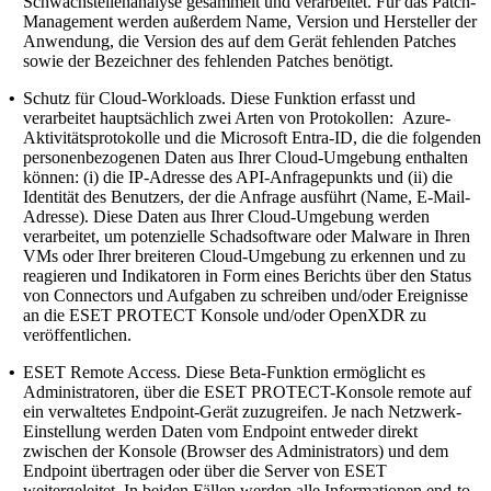
Schwachstellenanalyse gesammelt und verarbeitet. Für das Patch-
Management werden außerdem Name, Version und Hersteller der
Anwendung, die Version des auf dem Gerät fehlenden Patches
sowie der Bezeichner des fehlenden Patches benötigt.
•
Schutz für Cloud-Workloads.
Diese Funktion erfasst und
verarbeitet hauptsächlich zwei Arten von Protokollen: Azure-
Aktivitätsprotokolle und die Microsoft Entra-ID, die die folgenden
personenbezogenen Daten aus Ihrer Cloud-Umgebung enthalten
können: (i) die IP-Adresse des API-Anfragepunkts und (ii) die
Identität des Benutzers, der die Anfrage ausführt (Name, E-Mail-
Adresse). Diese Daten aus Ihrer Cloud-Umgebung werden
verarbeitet, um potenzielle Schadsoftware oder Malware in Ihren
VMs oder Ihrer breiteren Cloud-Umgebung zu erkennen und zu
reagieren und Indikatoren in Form eines Berichts über den Status
von Connectors und Aufgaben zu schreiben und/oder Ereignisse
an die ESET PROTECT Konsole und/oder OpenXDR zu
veröffentlichen.
•
ESET Remote Access.
Diese Beta-Funktion ermöglicht es
Administratoren, über die ESET PROTECT-Konsole remote auf
ein verwaltetes Endpoint-Gerät zuzugreifen. Je nach Netzwerk-
Einstellung werden Daten vom Endpoint entweder direkt
zwischen der Konsole (Browser des Administrators) und dem
Endpoint übertragen oder über die Server von ESET
weitergeleitet. In beiden Fällen werden alle Informationen end-to-