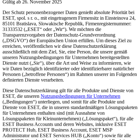
Gültig ab 26. November 2025
Der Schutz personenbezogener Daten genießt absolute Priorität bei
ESET, spol. s r. o., mit eingetragenem Firmensitz in Einsteinova 24,
85101 Bratislava, Slowakische Republik, Firmenregisternummer:
31333532 („
ESET
“ oder „
Wir
“). Wir möchten die
Transparenzvorgaben der Datenschutz-Grundverordnung
(„
DSGVO
“) der Europäischen Union erfüllen. Um dieses Ziel zu
erreichen, veröffentlichen wir diese Datenschutzerklärung
ausschließlich mit dem Ziel, Sie, eine Person, die unsere gemäß
unseren Nutzungsbedingungen für Unternehmen bereitgestellten
Dienste nutzt („
Sie
“), über die Art und Weise zu informieren, wie
wir Daten bezüglich identifizierter oder identifizierbarer natürlicher
Personen („
betroffene Personen
“) im Rahmen unserer im Folgenden
definierten Dienste verarbeiten.
Diese Datenschutzerklärung gilt für alle Produkte und Dienste von
ESET, die unseren
Nutzungsbedingungen für Unternehmen
(„
Bedingungen
“) unterliegen, und somit für alle Produkte und
Dienste von ESET, die in unseren standardmäßigen Lösungspaketen
für Unternehmen enthalten sind (mit Ausnahme von
Lösungspaketen für Kleinunternehmen) („
Lösungspaket
“), für alle
ESET Business Accounts und deren Websites, inklusive ESET
PROTECT Hub, ESET Business Account, ESET MSP
Administrator und ESET Services HUB („
Konto
“) sowie für alle