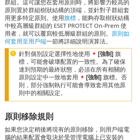
群組。這可讓您在套用原則時，將影響力較高的
原則置於群組樹狀結構的頂端，並針對子群組套
用更多特定原則。使用
旗標
，能夠存取樹狀結構
中較高層級群組的 ESET PROTECT On-Prem 使
用者，就可以覆寫較低層級群組的原則。
原則如
何套用至用戶端
一節將詳細說明演算法。
針對個別設定選擇性地使用
[強制]
旗
標，可能會破壞配置的一致性。為了確保
達到預期的最終狀態，必須在所有相關的
原則設定中一致地套用
[強制]
旗標。否
則，部分強制執行可能會導致套用其他原
則中的相關設定。
原則移除規則
如果您決定稍後將現有的原則移除，則用戶端電
腦的結果配置會取決於受管理電腦上已安裝的