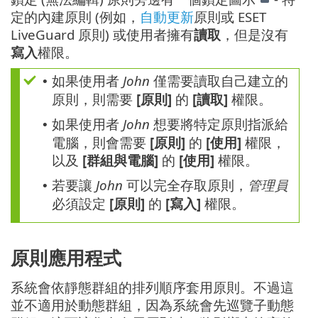
定的內建原則 (例如，
自動更新
原則或 ESET
LiveGuard 原則) 或使用者擁有
讀取
，但是沒有
寫入
權限。
如果使用者
John
僅需要讀取自己建立的
•
原則，則需要
[原則]
的
[讀取]
權限。
如果使用者
John
想要將特定原則指派給
•
電腦，則會需要
[原則]
的
[使用]
權限，
以及
[群組與電腦]
的
[使用]
權限。
若要讓
John
可以完全存取原則，
管理員
•
必須設定
[原則]
的
[寫入]
權限。
原則應用程式
系統會依靜態群組的排列順序套用原則。不過這
並不適用於動態群組，因為系統會先巡覽子動態