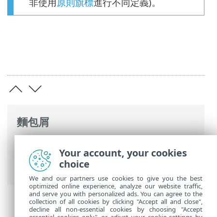
非使用
原則旗標
進行不同定義)。
麵包屑
ESET 線上說明
>
ESET PROTECT On-Prem
>
Your account, your cookies
使用 ESET PROTECT On-Prem
>
ESET
choice
PROTECT On-Prem 主功能表
> 原則
We and our partners use cookies to give you the best
optimized online experience, analyze our website traffic,
and serve you with personalized ads. You can agree to the
collection of all cookies by clicking "Accept all and close",
decline all non-essential cookies by choosing "Accept