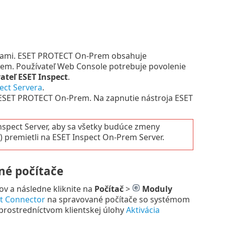
niami. ESET PROTECT On-Prem obsahuje
rem.
Používateľ Web Console potrebuje povolenie
ateľ ESET Inspect
.
pect Servera
.
 ESET PROTECT On-Prem. Na zapnutie nástroja ESET
Inspect Server, aby sa všetky budúce zmeny
 premietli na ESET Inspect On-Prem Server.
né počítače
čov a následne kliknite na
Počítač
>
Moduly
ct Connector
na spravované počítače so systémom
rostredníctvom klientskej úlohy
Aktivácia