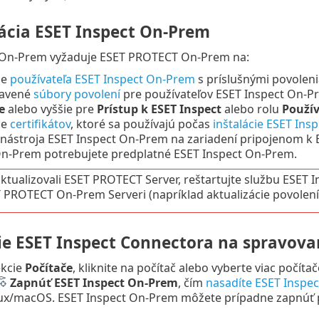
ácia ESET Inspect On-Prem
 On-Prem vyžaduje ESET PROTECT On-Prem na:
ie
používateľa ESET Inspect On-Prem
s príslušnými povole
tavené
súbory povolení
pre používateľov ESET Inspect On-P
e
alebo vyššie pre
Prístup k ESET Inspect
alebo rolu
Použív
ie
certifikátov
, ktoré sa používajú počas
inštalácie ESET Ins
 nástroja ESET Inspect On-Prem na zariadení pripojenom k
On-Prem potrebujete predplatné ESET Inspect On-Prem.
aktualizovali ESET PROTECT Server, reštartujte službu ESET 
 PROTECT On-Prem Serveri (napríklad aktualizácie povolení)
e ESET Inspect Connectora na spravova
ekcie
Počítače
, kliknite na počítač alebo vyberte viac počíta
Zapnúť ESET Inspect On-Prem
, čím
nasadíte ESET Inspe
x/macOS. ESET Inspect On-Prem môžete prípadne zapnúť p