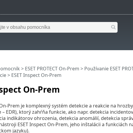
pomocník
>
ESET PROTECT On-Prem
>
Používanie ESET PR
cie
> ESET Inspect On-Prem
nspect On-Prem
 On-Prem je komplexný systém detekcie a reakcie na hrozby
– EDR), ktorý zahŕňa funkcie, ako napr. detekcia incidento
cia indikátorov ohrozenia, detekcia anomálií, detekcia správa
nástroji ESET Inspect On-Prem, jeho inštalácii a funkciách n
ckom jazyku).