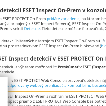
 detekcií ESET Inspect On-Prem v konzo
ja ESET PROTECT On-Prem
pridáte zariadenie
, na ktorom be
ný a pripojený k ESET Inspect Serveru), ESET Inspect On-Pr
rem v sekcii
Detekcie
. Tieto detekcie môžete filtrovať tak
 detekcií hlásených nástrojom ESET Inspect On-Prem sú
ré sú prostredníctvom ESET Inspect On-Prem blokované (
bl
SET Inspect detekcií v ESET PROTECT On
 detekciu a výberom možnosti
Preskúmať v ESET (Inspec
etekcie.
 mohli v ESET PROTECT Web Console spravovať detekcie nájd
ate
podporovaný webový prehliadač a kompatibilnú bezpečn
ácii ESET Inspect On-Prem s rozhraním ESET PROTECT Web 
d
ET Inspect priamo z ESET PROTECT Web Console bez potre
h