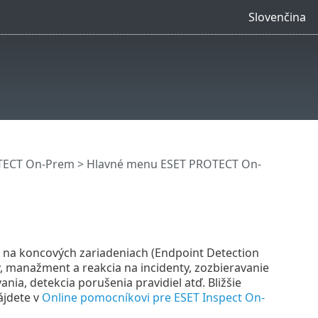
Slovenčina
OTECT On-Prem
>
Hlavné menu ESET PROTECT On-
 na koncových zariadeniach (Endpoint Detection
v, manažment a reakcia na incidenty, zozbieravanie
nia, detekcia porušenia pravidiel atď. Bližšie
ájdete v
Online pomocníkovi pre ESET Inspect On-