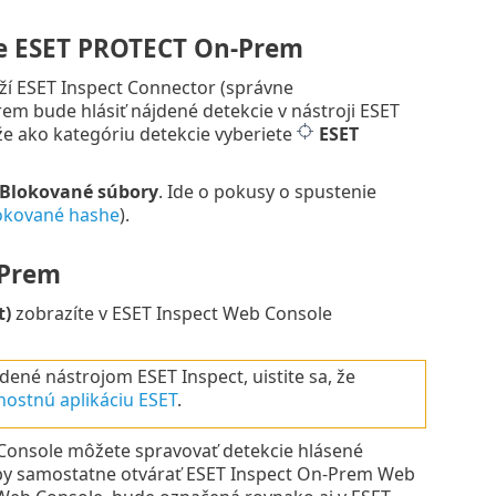
le ESET PROTECT On-Prem
ží ESET Inspect Connector (správne
em bude hlásiť nájdené detekcie v nástroji ESET
, že ako kategóriu detekcie vyberiete
ESET
Blokované súbory
. Ide o pokusy o spustenie
okované hashe
).
-Prem
t)
zobrazíte v ESET Inspect Web Console
ené nástrojom ESET Inspect, uistite sa, že
ostnú aplikáciu ESET
.
Console môžete spravovať detekcie hlásené
by samostatne otvárať ESET Inspect On-Prem Web