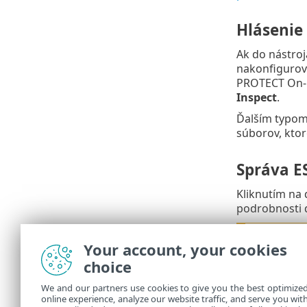
Hlásenie
Ak do nástro
nakonfigurova
PROTECT On-P
Inspect
.
Ďalším typom
súborov, kto
Správa E
Kliknutím na
podrobnosti d
Aby ste
Your account, your cookies
použív
choice
Vďaka integr
We and our partners use cookies to give you the best optimize
nástrojom ES
online experience, analyze our website traffic, and serve you wit