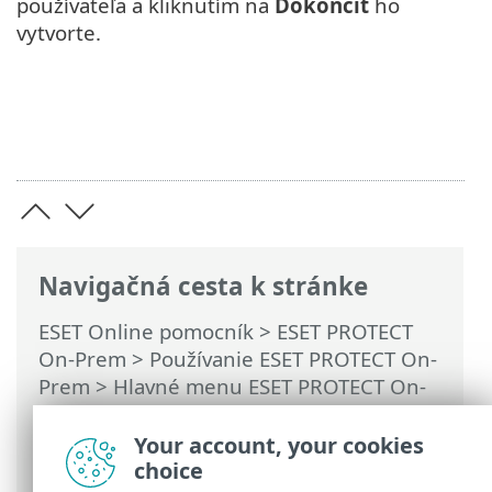
používateľa a kliknutím na
Dokončiť
ho
vytvorte.
Navigačná cesta k stránke
ESET Online pomocník
>
ESET PROTECT
On-Prem
>
Používanie ESET PROTECT On-
Prem
>
Hlavné menu ESET PROTECT On-
Prem
> Viac >
Prístupové práva
>
Používatelia
> Vytvorenie natívneho
Your account, your cookies
používateľa
choice