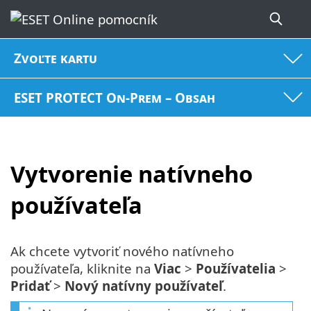
Zvoľte kartu
ESET PROTECT On-Prem – Obsah
Vytvorenie natívneho
používateľa
Ak chcete vytvoriť nového natívneho
používateľa, kliknite na
Viac
>
Používatelia
>
Pridať
>
Nový natívny používateľ
.