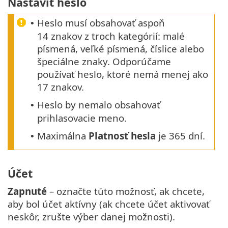
Nastaviť heslo
Heslo musí obsahovať aspoň
•
14 znakov z troch kategórií: malé
písmená, veľké písmená, číslice alebo
špeciálne znaky. Odporúčame
používať heslo, ktoré nemá menej ako
17 znakov.
Heslo by nemalo obsahovať
•
prihlasovacie meno.
Maximálna
Platnosť hesla
je 365 dní.
•
Účet
Zapnuté
– označte túto možnosť, ak chcete,
aby bol účet aktívny (ak chcete účet aktivovať
neskôr, zrušte výber danej možnosti).