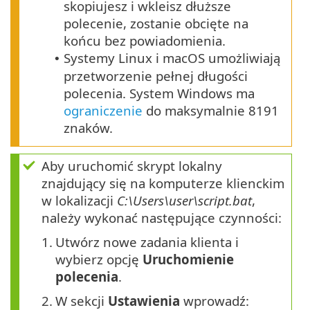
skopiujesz i wkleisz dłuższe
polecenie, zostanie obcięte na
końcu bez powiadomienia.
Systemy Linux i macOS umożliwiają
•
przetworzenie pełnej długości
polecenia. System Windows ma
ograniczenie
do maksymalnie 8191
znaków.
Aby uruchomić skrypt lokalny
znajdujący się na komputerze klienckim
w lokalizacji
C:\Users\user\script.bat
,
należy wykonać następujące czynności:
1.
Utwórz nowe zadania klienta i
wybierz opcję
Uruchomienie
polecenia
.
2.
W sekcji
Ustawienia
wprowadź: