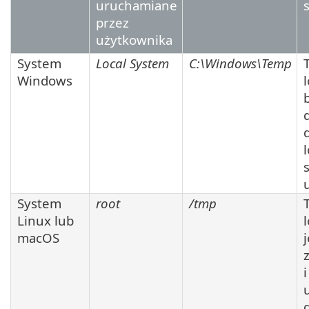
uruchamiane
przez
użytkownika
System
Local System
C:\Windows\Temp
Windows
System
root
/tmp
T
Linux lub
macOS
j
i