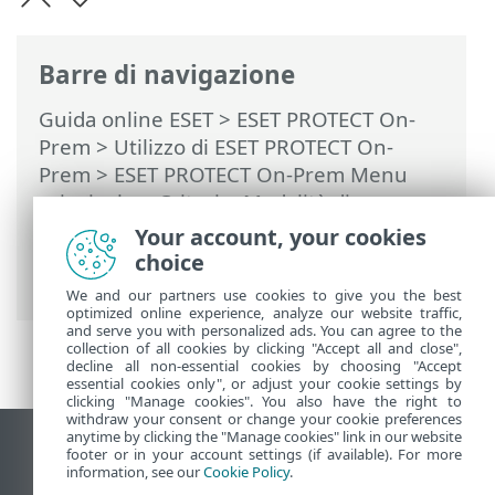
Barre di navigazione
Guida online ESET
>
ESET PROTECT On-
Prem
>
Utilizzo di ESET PROTECT On-
Prem
>
ESET PROTECT On-Prem Menu
principale
>
Criteri
>
Modalità di
applicazione dei criteri ai client
>
Unione
Your account, your cookies
dei criteri
> Esempio di scenario di
choice
unione di criteri
We and our partners use cookies to give you the best
optimized online experience, analyze our website traffic,
and serve you with personalized ads. You can agree to the
collection of all cookies by clicking "Accept all and close",
decline all non-essential cookies by choosing "Accept
essential cookies only", or adjust your cookie settings by
clicking "Manage cookies". You also have the right to
withdraw your consent or change your cookie preferences
anytime by clicking the "Manage cookies" link in our website
Visualizza sito desktop
footer or in your account settings (if available). For more
information, see our
Cookie Policy
.
End of Life