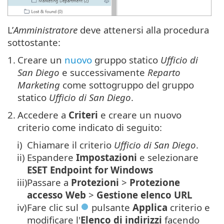
L’
Amministratore
deve attenersi alla procedura
sottostante:
1.
Creare un
nuovo
gruppo statico
Ufficio di
San Diego
e successivamente
Reparto
Marketing
come sottogruppo del gruppo
statico
Ufficio di San Diego
.
2.
Accedere a
Criteri
e creare un nuovo
criterio come indicato di seguito:
i)
Chiamare il criterio
Ufficio di San Diego
.
ii)
Espandere
Impostazioni
e selezionare
ESET Endpoint for Windows
iii)
Passare a
Protezioni
>
Protezione
accesso Web
>
Gestione elenco URL
iv)
Fare clic sul
pulsante
Applica
criterio e
modificare l'
Elenco di indirizzi
facendo