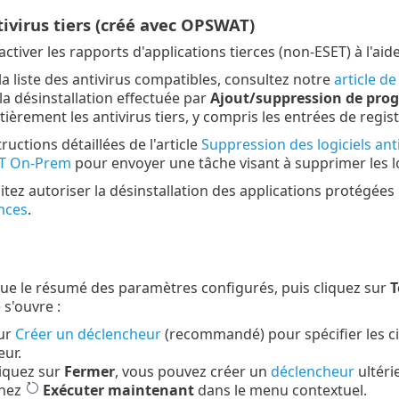
tivirus tiers (créé avec OPSWAT)
ctiver les rapports d'applications tierces (non-ESET) à l'aid
la liste des antivirus compatibles, consultez notre
article d
la désinstallation effectuée par
Ajout/suppression de pr
ièrement les antivirus tiers, y compris les entrées de regist
tructions détaillées de l'article
Suppression des logiciels antiv
T On-Prem
pour envoyer une tâche visant à supprimer les log
itez autoriser la désinstallation des applications protégée
nces
.
ue le résumé des paramètres configurés, puis cliquez sur
T
 s'ouvre :
sur
Créer un déclencheur
(recommandé) pour spécifier les cib
ur.
liquez sur
Fermer
, vous pouvez créer un
déclencheur
ultéri
nnez
Exécuter maintenant
dans le menu contextuel.