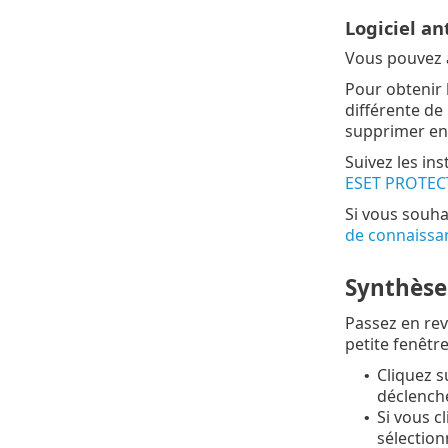
Logiciel an
Vous pouvez a
Pour obtenir 
différente de 
supprimer ent
Suivez les ins
ESET PROTEC
Si vous souha
de connaissa
Synthèse
Passez en rev
petite fenêtre
Cliquez 
•
déclenche
Si vous c
•
sélectio