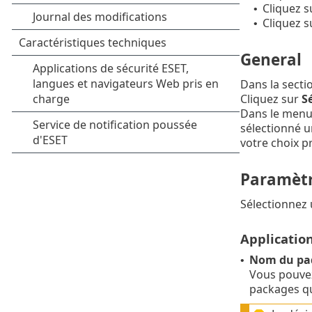
Cliquez 
•
Cliquez s
•
General
Dans la secti
Cliquez sur
Sé
Dans le menu
sélectionné u
votre choix p
Paramèt
Sélectionnez
Application
Nom du pa
•
Vous pouvez 
packages qui