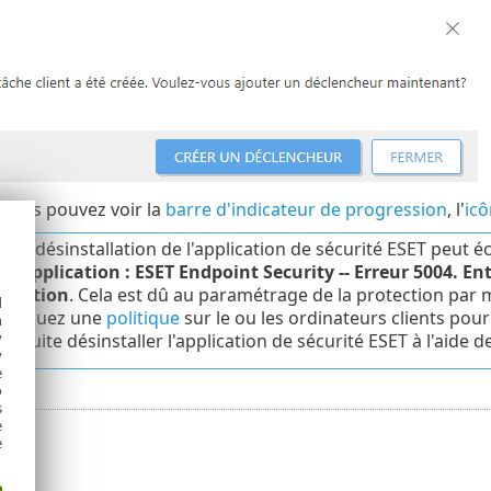
, vous pouvez voir la
barre d'indicateur de progression
, l'
icô
e de désinstallation de l'application de sécurité ESET peut 
e :
Application : ESET Endpoint Security -- Erreur 5004. E
allation
. Cela est dû au paramétrage de la protection par m
d
ppliquez une
politique
sur le ou les ordinateurs clients pou
h
y
nsuite désinstaller l'application de sécurité ESET à l'aide de
y
e
o
s
e
e