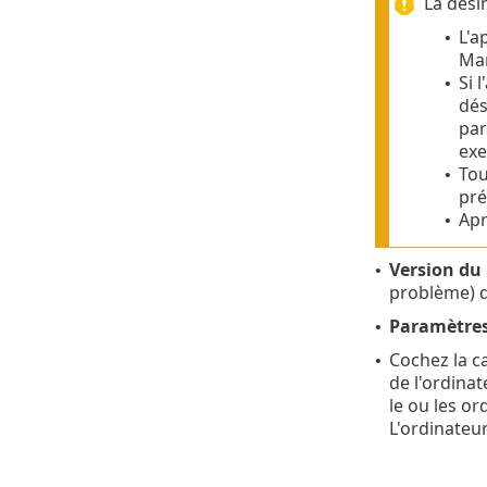
La dési
L'a
•
Ma
Si 
•
dés
par
exe
Tou
•
pré
Apr
•
Version du
•
problème) 
Paramètres 
•
Cochez la c
•
de l'ordina
le ou les o
L'ordinateu