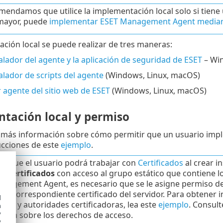
mendamos que utilice la implementación local solo si tiene
mayor, puede
implementar ESET Management Agent median
ción local se puede realizar de tres maneras:
alador del agente y la aplicación de seguridad de ESET
– Wi
alador de scripts del agente
(Windows, Linux, macOS)
 agente del sitio web de ESET
(Windows, Linux, macOS)
tación local y permiso
 más información sobre cómo permitir que un usuario imp
rucciones de este
ejemplo
.
e que el usuario podrá trabajar con
Certificados
al crear i
ra
Certificados
con acceso al grupo estático que contiene lo
nagement Agent, es necesario que se le asigne permiso d
 el correspondiente certificado del servidor. Para obtener 
d
cados y autoridades certificadoras, lea este
ejemplo
. Consult
h
y
ción sobre los derechos de acceso.
y