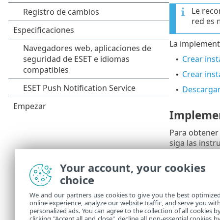
Le reco
red es 
La implementa
Crear inst
•
Crear inst
•
Descargar
•
Implemen
Para obtener
siga las inst
Recuerd
Your account, your cookies
Uso
pa
choice
ESET Ma
firmado
We and our partners use cookies to give you the best optimize
certifi
online experience, analyze our website traffic, and serve you wit
personalized ads. You can agree to the collection of all cookies b
informa
clicking "Accept all and close", decline all non-essential cookies b