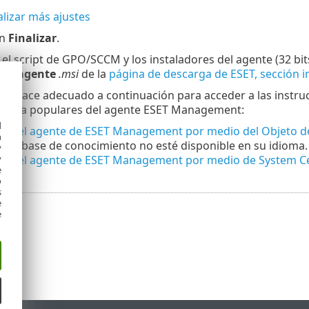
lizar más ajustes
en
Finalizar
.
l script de GPO/SCCM y los instaladores del agente (32 bits
 del
agente
.msi
de la
página de descarga de ESET, sección 
el enlace adecuado a continuación para acceder a las inst
remota populares del agente ESET Management:
d
ión del agente de ESET Management por medio del Objeto de
h
de la base de conocimiento no esté disponible en su idioma.
y
ión del agente de ESET Management por medio de System C
y
e
o
s
e
e