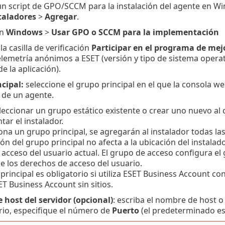
un script de GPO/SCCM para la instalación del agente en 
taladores
>
Agregar
.
en
Windows
>
Usar GPO o SCCM para la implementación
la casilla de verificación
Participar en el programa de mej
elemetría anónimos a ESET (versión y tipo de sistema operat
de la aplicación).
cipal:
seleccione el grupo principal en el que la consola w
n de un agente.
eccionar un grupo estático existente o crear uno nuevo al q
ar el instalador.
iona un grupo principal, se agregarán al instalador todas las
ión del grupo principal no afecta a la ubicación del instalado
acceso del usuario actual.
El grupo de acceso configura el g
e los derechos de acceso del usuario.
principal es obligatorio si utiliza ESET Business Account co
SET Business Account sin sitios.
host del servidor (opcional)
: escriba el nombre de host o
rio, especifique el número de
Puerto
(el predeterminado es