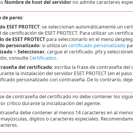
po
Nombre de host del servidor
no admite caracteres especi
o de pares
:
ado ESET PROTECT
: se seleccionan automáticamente un certi
 de certificación de ESET PROTECT. Para utilizar un certific
ado de ESET PROTECT
para seleccionarlo en el menú desplega
ado personalizado
: si utiliza un
certificado personalizado
par
izado
>
Seleccionar
, cargue el certificado .pfx y seleccióne
ión, consulte
Certificados
.
raseña del certificado
: escriba la frase de contraseña del c
rante la instalación del servidor ESET PROTECT (en el paso 
rtificado personalizado con contraseña. De lo contrario, de
ase de contraseña del certificado no debe contener los sigu
or crítico durante la inicialización del agente.
ntraseña debe contener al menos 14 caracteres en al menos 
s mayúsculas, dígitos o caracteres especiales. Recomendam
racteres.