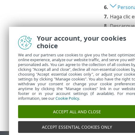
6.
Persona
7.
Haga clic 
8.
Descargue e
instalador
Your account, your cookies
Haga clic en 
choice
instalación 
We and our partners use cookies to give you the best optimize
Instalac
•
online experience, analyze our website traffic, and serve you wit
artículo 
personalized ads. You can agree to the collection of all cookies b
Instalac
clicking "Accept all and close", decline all non-essential cookies b
•
choosing "Accept essential cookies only", or adjust your cooki
settings by clicking "Manage cookies". You also have the right t
withdraw your consent or change your cookie preference
anytime by clicking the "Manage cookies" link in our websit
footer or in your account settings (if available). For mor
information, see our
Cookie Policy
.
ACCEPT ALL AND CLOSE
ACCEPT ESSENTIAL COOKIES ONLY