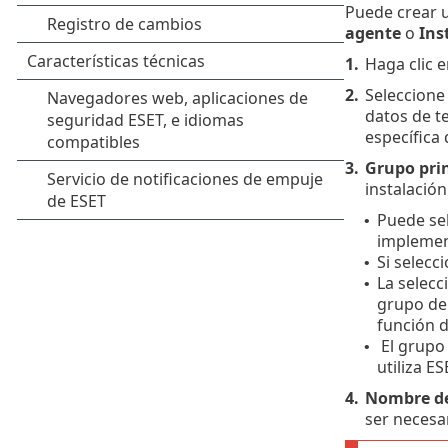
Puede crear 
agente
o
Ins
1.
Haga clic 
2.
Seleccione 
datos de t
específica 
3.
Grupo prin
instalació
Puede sel
•
implement
Si selecc
•
La selecc
•
grupo de 
función d
El grupo 
•
utiliza E
4.
Nombre de 
ser necesa