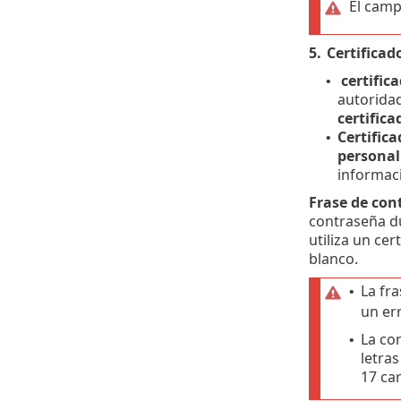
El cam
5.
Certificad
certific
•
autoridad
certific
Certific
•
personal
informac
Frase de cont
contraseña du
utiliza un ce
blanco.
La fr
•
un err
La co
•
letra
17 ca