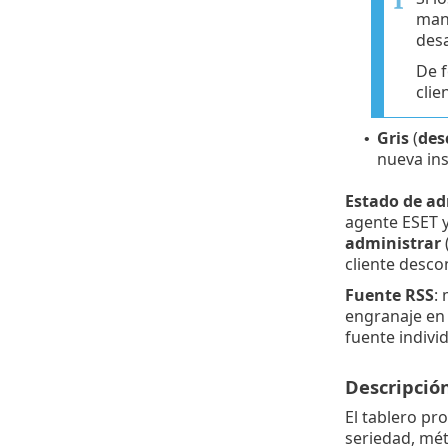
manu
desa
De f
cli
Gris
(
des
•
nueva ins
Estado de ad
agente ESET y
administrar
cliente desc
Fuente RSS
:
engranaje e
fuente indivi
Descripció
El tablero pr
seriedad, mét