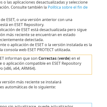
s o las aplicaciones desactualizadas y seleccione
zación. Consulte también la
Política sobre el fin de
 de ESET, o una versión anterior con una
está en ESET Repository.
licación de ESET está desactualizada pero sigue
rsión más reciente se encuentran en estado
ecientemente detectada.
te o aplicación de ESET o la versión instalada es la
la consola web ESET PROTECT utilizada.
SET informan que son
Correctas
(
verde
) en el
e o aplicación compatible en ESET Repository
vo (x86, x64, ARM64).
a versión más reciente se instalará
s automáticas de lo siguiente:
mpo sin actualizarse, puede actualizarlos