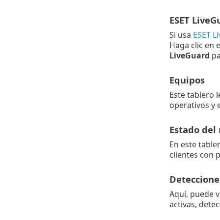
ESET LiveG
Si usa
ESET L
Haga clic en 
LiveGuard
pa
Equipos
Este tablero 
operativos y 
Estado del 
En este table
clientes con 
Deteccione
Aquí, puede v
activas, detec