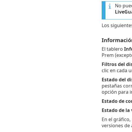
No pued
LiveGu
Los siguient
Informació
El tablero
Inf
Prem (except
Filtros del d
clic en cada u
Estado del di
pestañas corr
opción para i
Estado de co
Estado de la
En el gráfico
versiones de 