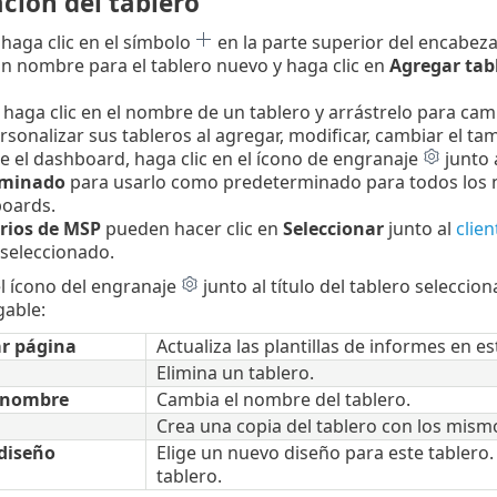
ción del tablero
 haga clic en el símbolo
en la parte superior del encabeza
n nombre para el tablero nuevo y haga clic en
Agregar tab
: haga clic en el nombre de un tablero y arrástrelo para cam
sonalizar sus tableros al agregar, modificar, cambiar el t
e el dashboard, haga clic en el ícono de engranaje
junto
rminado
para usarlo como predeterminado para todos los n
boards.
rios de MSP
pueden hacer clic en
Seleccionar
junto al
clie
e seleccionado.
el ícono del engranaje
junto al título del tablero seleccio
able:
r página
Actualiza las plantillas de informes en es
Elimina un tablero.
 nombre
Cambia el nombre del tablero.
Crea una copia del tablero con los mism
diseño
Elige un nuevo diseño para este tablero. 
tablero.