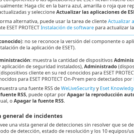
almente: Haga clic en la barra azul, amarilla o roja que r
ctualizadas y seleccione
Actualizar las aplicaciones de ES
orma alternativa, puede usar la tarea de cliente
Actualizar 
ente ESET PROTECT
Instalación de software
para actualizar l
conocido
): no se reconoce la versión del componente o ap
talación de la aplicación de ESET).
ministración
: muestra la cantidad de dispositivos
Adminis
 aplicación de seguridad instalados),
Administrado
(dispos
(dispositivos cliente en su red conocidos para ESET PROTE
onocidos para ESET PROTECT On-Prem pero detectados por
 muestra una fuente RSS de
WeLiveSecurity
y
Eset Knowledg
n
fuente RSS
, puede optar por
Apagar la reproducción aut
dual, o
Apagar la fuente RSS
.
n general de incidentes
ovee una vista general de detecciones sin resolver que se de
odo de detección, estado de resolución y los 10 equipos/us