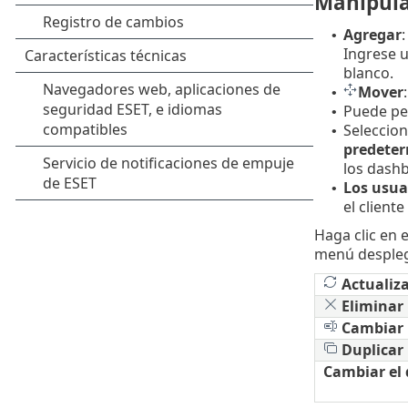
Manipula
Agregar
:
•
Ingrese u
blanco.
Mover
•
Puede per
•
Seleccion
•
predete
los dash
Los usua
•
el client
Haga clic en 
menú despleg
Actualiza
Eliminar
Cambiar
Duplicar
Cambiar el 