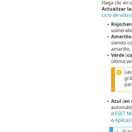
Haga clic en 
Actualizar la
ciclo de vida
Rojo
(
her
•
vulnerabi
Amarillo
•
siendo co
amarillo
Verde
(
co
•
última ve
Las
grá
par
Azul
(
en 
•
automátic
ESET M
o
Aplicac
o
Si l