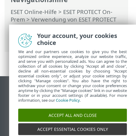
ESET Online-Hilfe
>
ESET PROTECT On-
Prem
>
Verwendung von ESET PROTECT
On-Prem
>
ESET PROTECT On-Prem
Hauptmenü
>
Tasks
>
Client-Tasks
>
Your account, your cookies
Update der Anwendungsmodule
choice
We and our partners use cookies to give you the best
optimized online experience, analyze our website traffic,
and serve you with personalized ads. You can agree to the
collection of all cookies by clicking "Accept all and close",
decline all non-essential cookies by choosing "Accept
essential cookies only", or adjust your cookie settings by
clicking "Manage cookies". You also have the right to
withdraw your consent or change your cookie preferences
Desktop-Site anzeigen
anytime by clicking the "Manage cookies" link in our website
footer or in your account settings (if available). For more
End of Life
information, see our
Cookie Policy
.
ESET Knowledgebase
ESET-Forum
ACCEPT ALL AND CLOSE
ESET Status Portal
Regionaler Support
ACCEPT ESSENTIAL COOKIES ONLY