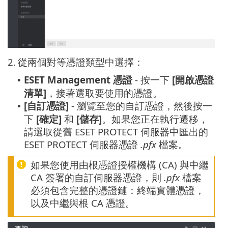
2.
從兩個對等憑證類型中選擇：
ESET Management 憑證
- 按一下
[開啟憑證
•
清單]
，接著選取要使用的憑證。
[自訂憑證]
- 瀏覽至您的自訂憑證，然後按一
•
下
[確定]
和
[儲存]
。如果您正在執行遷移，
請選取從舊 ESET PROTECT 伺服器中匯出的
ESET PROTECT 伺服器憑證
.pfx
檔案。
如果您使用由根憑證授權機構 (CA) 與中繼
CA 簽署的自訂伺服器憑證，則
.pfx
檔案
必須包含完整的憑證鏈：終端實體憑證，
以及中繼與根 CA 憑證。