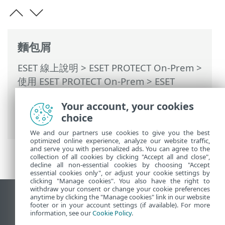
麵包屑
ESET 線上說明
>
ESET PROTECT On-Prem
>
使用 ESET PROTECT On-Prem
>
ESET
PROTECT On-Prem 主功能表
> 其他 >
憑證
Your account, your cookies
>
對等憑證
> 設定新的 ESET PROTECT 伺服
choice
器憑證
We and our partners use cookies to give you the best
optimized online experience, analyze our website traffic,
and serve you with personalized ads. You can agree to the
collection of all cookies by clicking "Accept all and close",
decline all non-essential cookies by choosing "Accept
essential cookies only", or adjust your cookie settings by
clicking "Manage cookies". You also have the right to
withdraw your consent or change your cookie preferences
anytime by clicking the "Manage cookies" link in our website
檢視桌面網站
footer or in your account settings (if available). For more
End of Life
information, see our
Cookie Policy
.