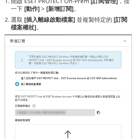
1.
開啟 ESET PROTECT On-Prem
[訂閱管理]
，按
一下
[動作]
>
[新增訂閱]
。
2.
選取
[插入離線啟動檔案]
並複製特定的
[訂閱
檔案權杖]
。