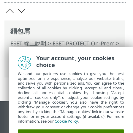
麵包屑
ESET 線上說明
>
ESET PROTECT On-Prem
>
使用 ESET PROTECT On-Prem
>
ESET
Your account, your cookies
PROTECT On-Prem 主功能表
> 其他 >
訂閱
choice
管理
> 插入離線啟動檔案
We and our partners use cookies to give you the best
optimized online experience, analyze our website traffic,
and serve you with personalized ads. You can agree to the
collection of all cookies by clicking "Accept all and close",
decline all non-essential cookies by choosing "Accept
essential cookies only", or adjust your cookie settings by
clicking "Manage cookies". You also have the right to
withdraw your consent or change your cookie preferences
anytime by clicking the "Manage cookies" link in our website
檢視桌面網站
footer or in your account settings (if available). For more
End of Life
information, see our
Cookie Policy
.
ESET 知識庫