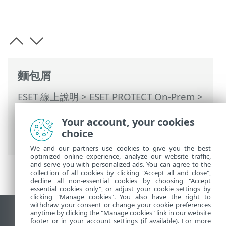
麵包屑
ESET 線上說明
>
ESET PROTECT On-Prem
>
開始使用
>
ESET Management 代理程式部
Your account, your cookies
署
>
本機部署
> 從 ESET 網站下載代理程
choice
式。
We and our partners use cookies to give you the best
optimized online experience, analyze our website traffic,
and serve you with personalized ads. You can agree to the
collection of all cookies by clicking "Accept all and close",
decline all non-essential cookies by choosing "Accept
essential cookies only", or adjust your cookie settings by
clicking "Manage cookies". You also have the right to
withdraw your consent or change your cookie preferences
anytime by clicking the "Manage cookies" link in our website
檢視桌面網站
footer or in your account settings (if available). For more