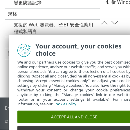
4.
從 Win
Your account, your cookies
choice
We and our partners use cookies to give you the best optimize
online experience, analyze our website traffic, and serve you wit
personalized ads. You can agree to the collection of all cookies b
clicking "Accept all and close", decline all non-essential cookies b
choosing "Accept essential cookies only", or adjust your cooki
settings by clicking "Manage cookies". You also have the right t
withdraw your consent or change your cookie preference
anytime by clicking the "Manage cookies" link in our websit
footer or in your account settings (if available). For mor
information, see our
Cookie Policy
.
End of Life
ESET 知識庫
ESET 論壇
ESET Status Portal
地區設
ACCEPT ALL AND CLOSE
© 1992 - 2026 ESET, spol. s r.o. - 保留所有權利。