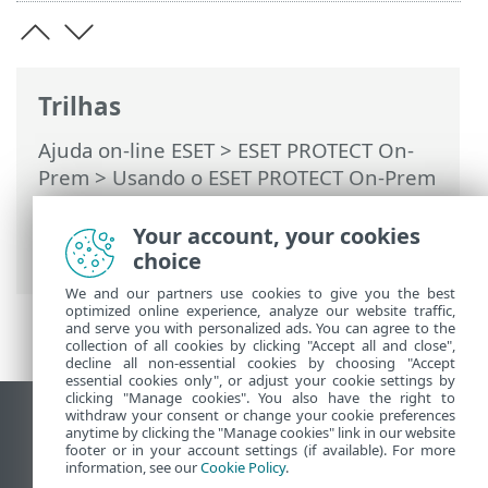
Trilhas
Ajuda on-line ESET
>
ESET PROTECT On-
Prem
>
Usando o ESET PROTECT On-Prem
>
ESET PROTECT On-Prem Menu principal
>
Tarefas
>
Tarefas de cliente
>
Your account, your cookies
Atualização de sistema operacional
choice
We and our partners use cookies to give you the best
optimized online experience, analyze our website traffic,
and serve you with personalized ads. You can agree to the
collection of all cookies by clicking "Accept all and close",
decline all non-essential cookies by choosing "Accept
essential cookies only", or adjust your cookie settings by
clicking "Manage cookies". You also have the right to
withdraw your consent or change your cookie preferences
Ver site para desktop
anytime by clicking the "Manage cookies" link in our website
footer or in your account settings (if available). For more
End of Life
information, see our
Cookie Policy
.
Base de conhecimento ESET