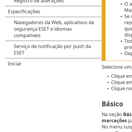
O a
•
Ma
Se 
•
rep
que
dis
Tod
•
pre
Dep
•
Selecione uma
Clique e
•
Clique e
•
Clique no
•
Básico
Na seção
Bás
marcações
p
No menu su