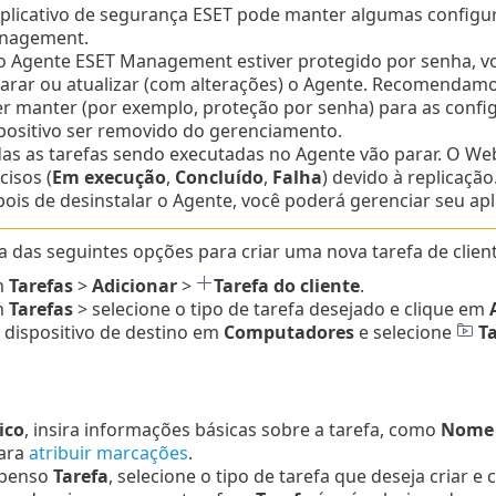
plicativo de segurança ESET pode manter algumas configu
nagement.
o Agente ESET Management estiver protegido por senha, voc
arar ou atualizar (com alterações) o Agente.
Recomendamos 
r manter (por exemplo, proteção por senha) para as con
positivo ser removido do gerenciamento.
as as tarefas sendo executadas no Agente vão parar. O We
cisos (
Em execução
,
Concluído
,
Falha
) devido à replicação
ois de desinstalar o Agente, você poderá gerenciar seu a
 das seguintes opções para criar uma nova tarefa de client
m
Tarefas
>
Adicionar
>
Tarefa do cliente
.
m
Tarefas
> selecione o tipo de tarefa desejado e clique em
 dispositivo de destino em
Computadores
e selecione
T
ico
, insira informações básicas sobre a tarefa, como
Nome e
ara
atribuir marcações
.
spenso
Tarefa
, selecione o tipo de tarefa que deseja criar e