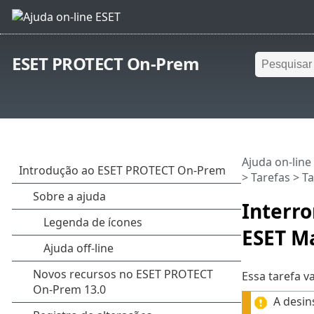
ESET PROTECT On-Prem
Ajuda on-line
>
Tarefas
>
Ta
Interr
ESET M
Essa tarefa v
A desi