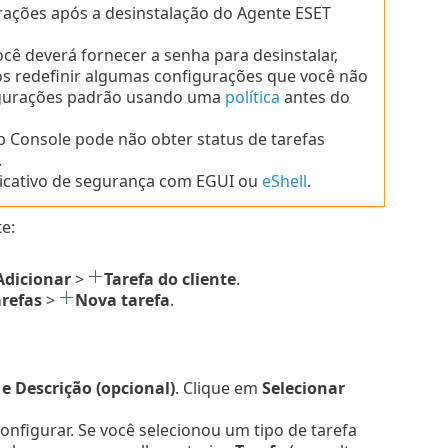
rações após a desinstalação do Agente ESET
ê deverá fornecer a senha para desinstalar,
redefinir algumas configurações que você não
figurações padrão usando uma
política
antes do
b Console pode não obter status de tarefas
.
plicativo de segurança com EGUI ou
eShell
.
e:
Adicionar
>
Tarefa do cliente
.
arefas
>
Nova tarefa
.
 Descrição (opcional)
. Clique em
Selecionar
 configurar. Se você selecionou um tipo de tarefa