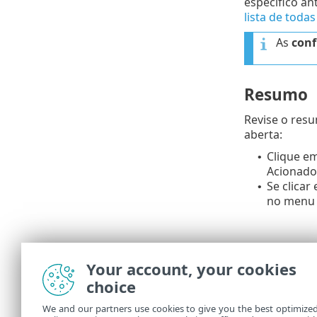
específico an
lista de todas
As
conf
Resumo
Revise o res
aberta:
Clique e
•
Acionador
Se clicar
•
no menu 
Your account, your cookies
choice
We and our partners use cookies to give you the best optimize