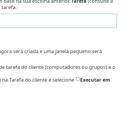
 base na sua escolha anterior.
Tarefa
(consulte a
tarefa.
 agora será criada e uma janela pequeno será
de tarefa do cliente (computadores ou grupos) e o
 na Tarefa do cliente e selecione
Executar em