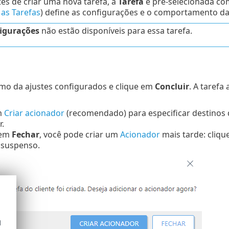
tes de criar uma nova tarefa, a
Tarefa
é pré-selecionada com
 as Tarefas
) define as configurações e o comportamento da 
igurações
não estão disponíveis para essa tarefa.
umo da ajustes configurados e clique em
Concluir
. A tarefa
m
Criar acionador
(recomendado) para especificar destinos 
.
 em
Fechar
, você pode criar um
Acionador
mais tarde: clique
suspenso.
d