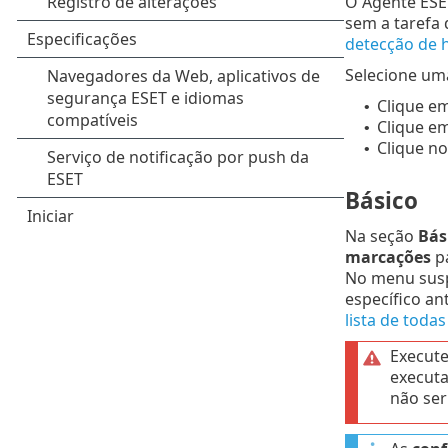
O Agente ESE
sem a tarefa
detecção de 
Selecione uma
Clique e
•
Clique e
•
Clique no
•
Básico
Na seção
Bás
marcações
p
No menu su
específico an
lista de todas
Execute
executa
não ser