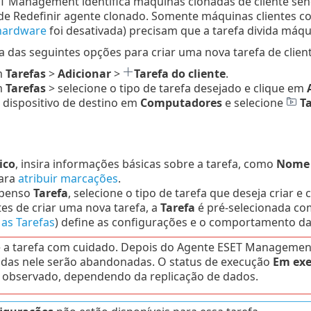
T Management identifica máquinas clonadas de cliente s
 de Redefinir agente clonado. Somente máquinas clientes c
hardware
foi desativada) precisam que a tarefa divida máqu
 das seguintes opções para criar uma nova tarefa de client
m
Tarefas
>
Adicionar
>
Tarefa do cliente
.
m
Tarefas
> selecione o tipo de tarefa desejado e clique em
 dispositivo de destino em
Computadores
e selecione
T
ico
, insira informações básicas sobre a tarefa, como
Nome e
ara
atribuir marcações
.
spenso
Tarefa
, selecione o tipo de tarefa que deseja criar e
tes de criar uma nova tarefa, a
Tarefa
é pré-selecionada com
 as Tarefas
) define as configurações e o comportamento da 
 a tarefa com cuidado. Depois do Agente ESET Management 
das nele serão abandonadas. O status de execução
Em ex
 observado, dependendo da replicação de dados.