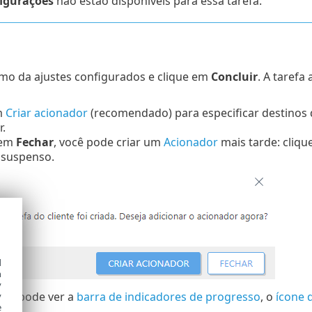
igurações
não estão disponíveis para essa tarefa.
umo da ajustes configurados e clique em
Concluir
. A tarefa
m
Criar acionador
(recomendado) para especificar destinos 
.
 em
Fechar
, você pode criar um
Acionador
mais tarde: clique
suspenso.
d
h
y
cê pode ver a
barra de indicadores de progresso
, o
ícone 
y
e