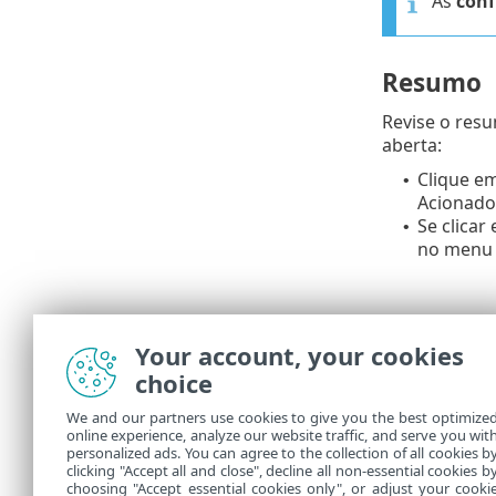
As
conf
Resumo
Revise o res
aberta:
Clique e
•
Acionador
Se clicar
•
no menu 
Your account, your cookies
choice
We and our partners use cookies to give you the best optimize
online experience, analyze our website traffic, and serve you wit
personalized ads. You can agree to the collection of all cookies b
Em
Tarefas
vo
clicking "Accept all and close", decline all non-essential cookies b
choosing "Accept essential cookies only", or adjust your cooki