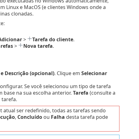
endo executadas no Windows automaticamente,
om Linux e MacOS (e clientes Windows onde a
inas clonadas.
e:
Adicionar
>
Tarefa do cliente
.
arefas
>
Nova tarefa
.
 Descrição (opcional)
. Clique em
Selecionar
 configurar. Se você selecionou um tipo de tarefa
 base na sua escolha anterior.
Tarefa
(consulte a
tarefa.
atual ser redefinido, todas as tarefas sendo
ecução
,
Concluído
ou
Falha
desta tarefa pode