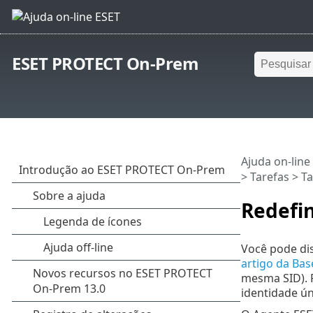
ESET PROTECT On-Prem
Ajuda on-line
>
Tarefas
>
Ta
Redefin
Você pode di
artigo da Ba
mesma SID). P
identidade ún